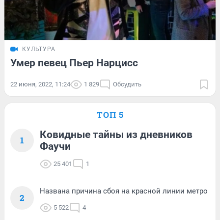
КУЛЬТУРА
Умер певец Пьер Нарцисс
22 июня, 2022, 11:24
1 829
Обсудить
ТОП 5
Ковидные тайны из дневников
1
Фаучи
25 401
1
Названа причина сбоя на красной линии метро
2
5 522
4