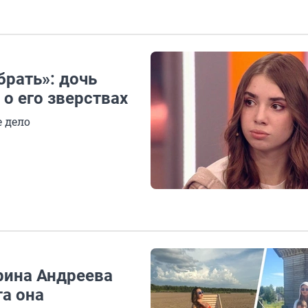
брать»: дочь
о его зверствах
 дело
рина Андреева
та она