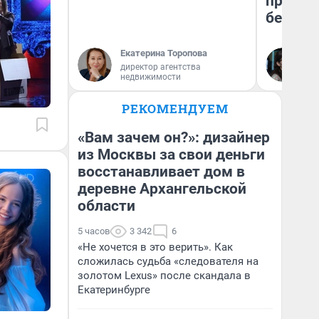
приеха
безопа
Екатерина Торопова
Кс
директор агентства
Ав
недвижимости
РЕКОМЕНДУЕМ
«Вам зачем он?»: дизайнер
из Москвы за свои деньги
восстанавливает дом в
деревне Архангельской
области
5 часов
3 342
6
«Не хочется в это верить». Как
сложилась судьба «следователя на
золотом Lexus» после скандала в
Екатеринбурге