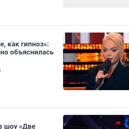
, как гипноз»:
чно объяснилась
и
в шоу «Две