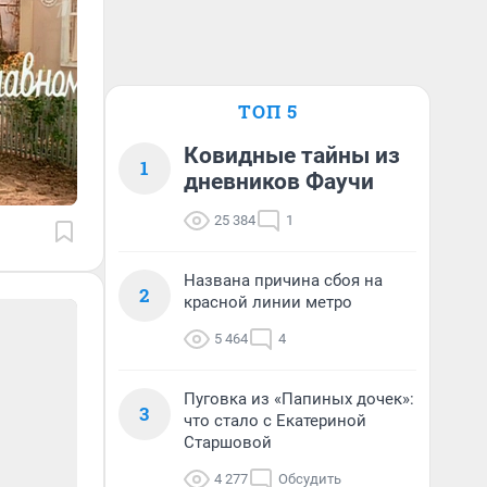
ТОП 5
Ковидные тайны из
1
дневников Фаучи
25 384
1
Названа причина сбоя на
2
красной линии метро
5 464
4
Пуговка из «Папиных дочек»:
3
что стало с Екатериной
Старшовой
4 277
Обсудить