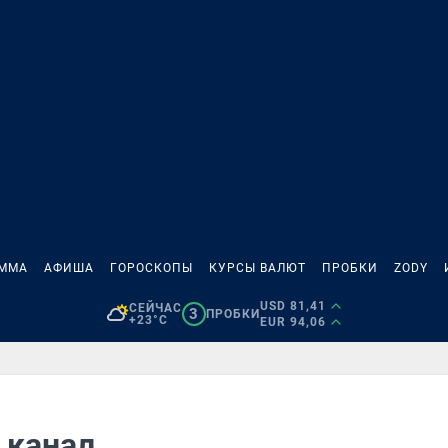
АММА
АФИША
ГОРОСКОПЫ
КУРСЫ ВАЛЮТ
ПРОБКИ
ZODY
USD 81,41
СЕЙЧАС
3
ПРОБКИ
+23°C
EUR 94,06
 канал