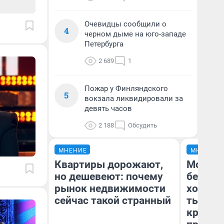
Очевидцы сообщили о
4
черном дыме на юго-западе
Петербурга
2 689
1
Пожар у Финляндского
5
вокзала ликвидировали за
девять часов
2 188
Обсудить
МНЕНИЕ
МНЕНИЕ
Квартиры дорожают,
Мой ба
но дешевеют: почему
береже
рынок недвижимости
хотела 
сейчас такой странный
тысяч,
кредит,