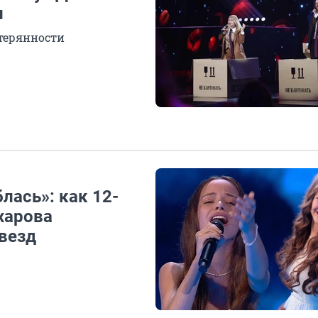
л
стерянности
лась»: как 12-
харова
везд