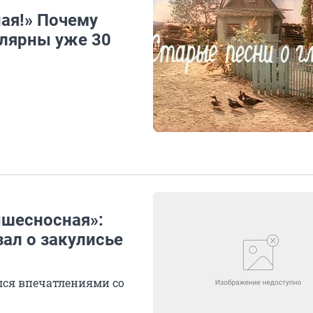
ая!» Почему
улярны уже 30
ышесносная»:
зал о закулисье
лся впечатлениями со