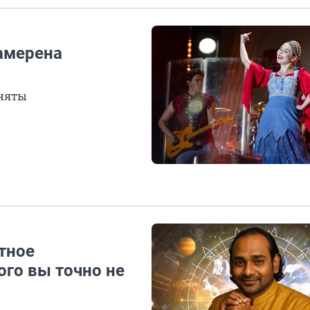
намерена
аняты
тное
ого вы точно не