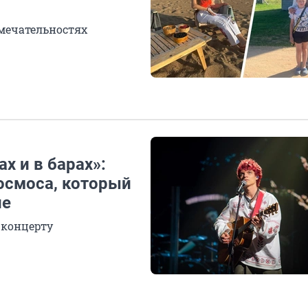
имечательностях
х и в барах»:
осмоса, который
ле
 концерту