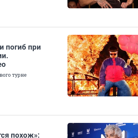
и погиб при
ии.
ео
вого турне
ся похож»: