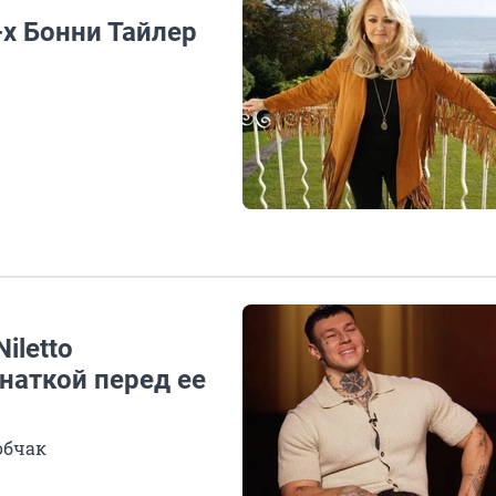
х Бонни Тайлер
iletto
анаткой перед ее
обчак