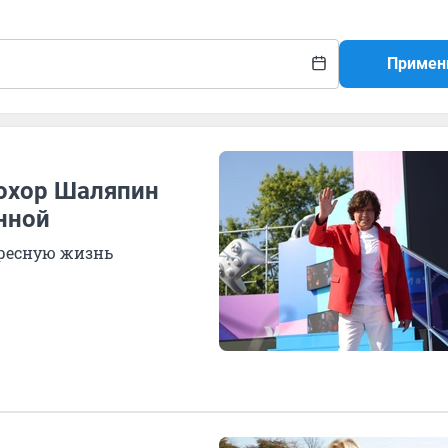
Примен
охор Шаляпин
нной
ересную жизнь