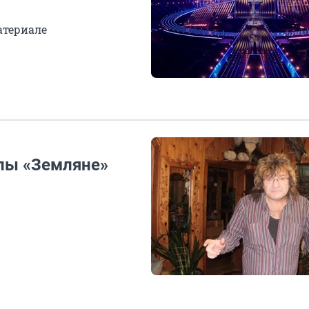
атериале
ппы «Земляне»