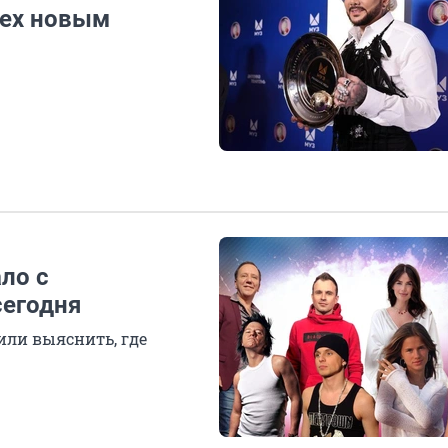
сех новым
ало с
сегодня
или выяснить, где