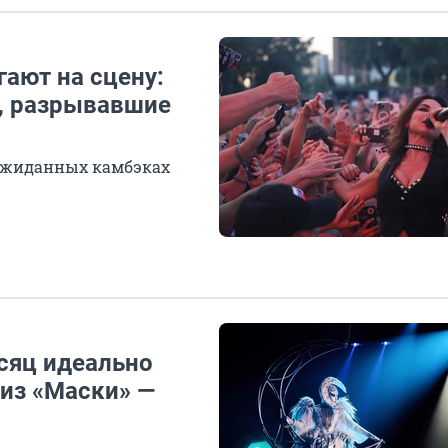
гают на сцену:
, разрывавшие
еожиданных камбэках
сяц идеально
 из «Маски» —