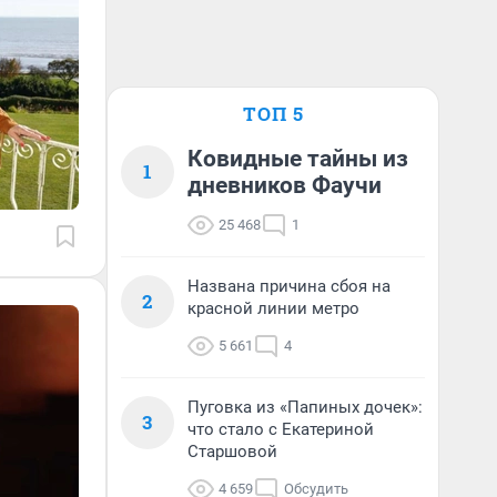
ТОП 5
Ковидные тайны из
1
дневников Фаучи
25 468
1
Названа причина сбоя на
2
красной линии метро
5 661
4
Пуговка из «Папиных дочек»:
3
что стало с Екатериной
Старшовой
4 659
Обсудить