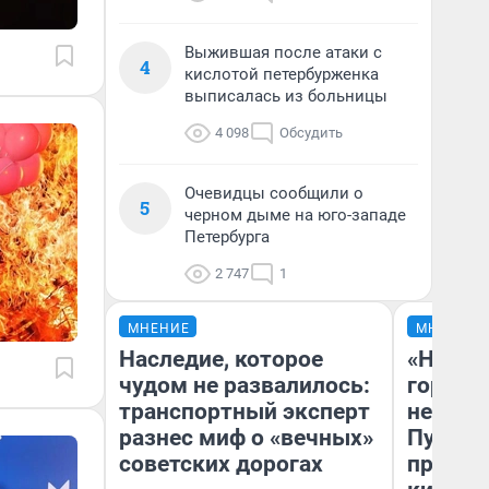
Выжившая после атаки с
4
кислотой петербурженка
выписалась из больницы
4 098
Обсудить
Очевидцы сообщили о
5
черном дыме на юго-западе
Петербурга
2 747
1
МНЕНИЕ
МНЕНИЕ
Наследие, которое
«Нет н
чудом не развалилось:
городов
транспортный эксперт
недофи
разнес миф о «вечных»
Путеше
советских дорогах
проеха