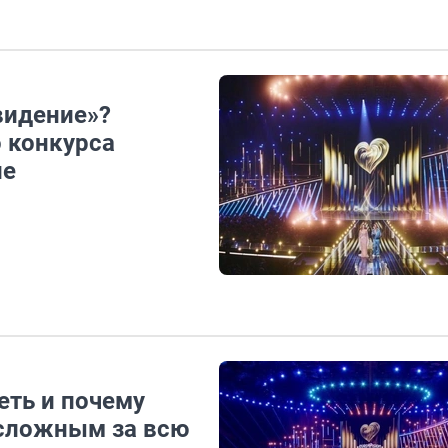
видение»?
 конкурса
ие
еть и почему
 сложным за всю