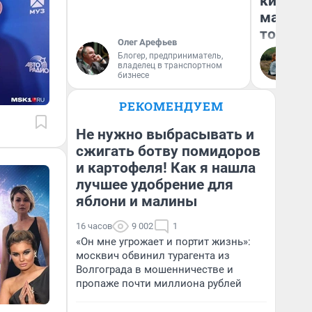
киломе
машине
того
Олег Арефьев
Блогер, предприниматель,
Ек
владелец в транспортном
бизнесе
РЕКОМЕНДУЕМ
Не нужно выбрасывать и
сжигать ботву помидоров
и картофеля! Как я нашла
лучшее удобрение для
яблони и малины
16 часов
9 002
1
«Он мне угрожает и портит жизнь»:
москвич обвинил турагента из
Волгограда в мошенничестве и
пропаже почти миллиона рублей