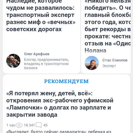
Наследие, которое
«Никого нельзя
чудом не развалилось:
победить». О ч
транспортный эксперт
главный блокба
разнес миф о «вечных»
этого года, кот
советских дорогах
бьет рекорды в
прокате: честн
отзыв на «Одис
Нолана
Олег Арефьев
Блогер, предприниматель,
Стас Соколов
владелец в транспортном
Эксперт
бизнесе
РЕКОМЕНДУЕМ
«Я потерял жену, детей, всё»:
откровения экс-рабочего уфимской
«Лампочки» о долгах по зарплате и
закрытии завода
1 час
18 341
45
«Выглядит, будто сейчас развалится»: ребенка из