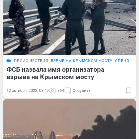
ПРОИСШЕСТВИЯ
ВЗРЫВ НА КРЫМСКОМ МОСТУ
СПЕЦОПЕР
ФСБ назвала имя организатора
взрыва на Крымском мосту
12 октября, 2022, 08:49
864
Обсудить