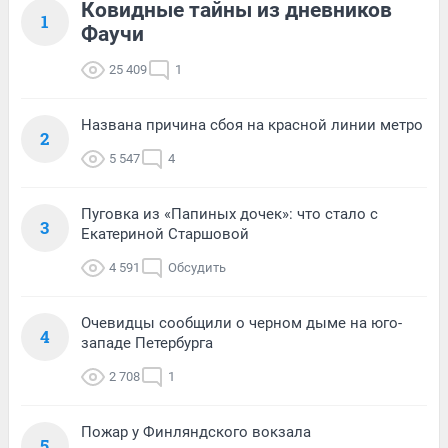
Ковидные тайны из дневников
1
Фаучи
25 409
1
Названа причина сбоя на красной линии метро
2
5 547
4
Пуговка из «Папиных дочек»: что стало с
3
Екатериной Старшовой
4 591
Обсудить
Очевидцы сообщили о черном дыме на юго-
4
западе Петербурга
2 708
1
Пожар у Финляндского вокзала
5