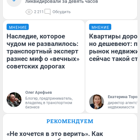
ликвидировали за девять часов
2 211
Обсудить
МНЕНИЕ
МНЕНИЕ
Наследие, которое
Квартиры доро
чудом не развалилось:
но дешевеют: п
транспортный эксперт
рынок недвижи
разнес миф о «вечных»
сейчас такой с
советских дорогах
Олег Арефьев
Екатерина Тороп
Блогер, предприниматель,
владелец в транспортном
директор агентст
бизнесе
недвижимости
РЕКОМЕНДУЕМ
«Не хочется в это верить». Как