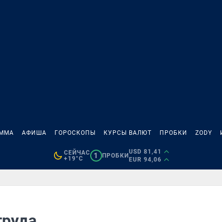
АММА
АФИША
ГОРОСКОПЫ
КУРСЫ ВАЛЮТ
ПРОБКИ
ZODY
USD 81,41
СЕЙЧАС
1
ПРОБКИ
+19°C
EUR 94,06
труда