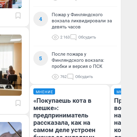
Пожар у Финляндского
4
вокзала ликвидировали за
девять часов
2 163
Обсудить
После пожара у
5
Финляндского вокзала:
пробки и версия о ПСК
762
Обсудить
МНЕНИЕ
МНЕНИЕ
«Покупаешь кота в
Продаш
мешке»:
возьмут
предприниматель
нам го
рассказала, как на
налого
самом деле устроен
коснет