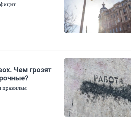
ефицит
вох. Чем грозят
урочные?
м правилам