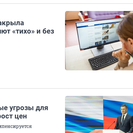
акрыла
ют «тихо» и без
ые угрозы для
рост цен
мпенсируется