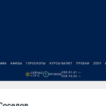
АММА
АФИША
ГОРОСКОПЫ
КУРСЫ ВАЛЮТ
ПРОБКИ
ZODY
USD 81,41
СЕЙЧАС
1
ПРОБКИ
+19°C
EUR 94,06
 Соседов