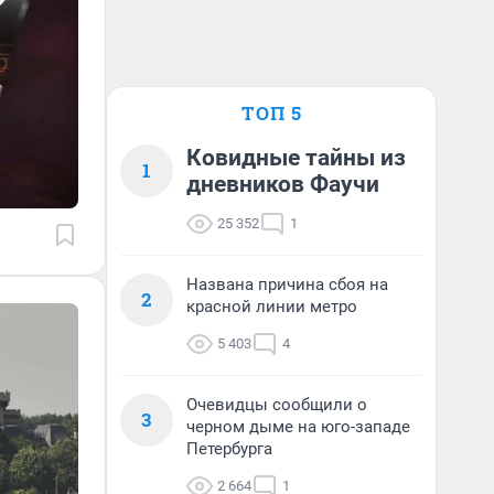
ТОП 5
Ковидные тайны из
1
дневников Фаучи
25 352
1
Названа причина сбоя на
2
красной линии метро
5 403
4
Очевидцы сообщили о
3
черном дыме на юго-западе
Петербурга
2 664
1