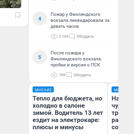
Пожар у Финляндского
4
вокзала ликвидировали за
девять часов
2 169
Обсудить
После пожара у
5
Финляндского вокзала:
пробки и версия о ПСК
769
Обсудить
МНЕНИЕ
МНЕНИЕ
Тепло для бюджета, но
Наслед
холодно в салоне
чудом 
зимой. Водитель 13 лет
трансп
ездит на электрокаре:
разнес
плюсы и минусы
советс