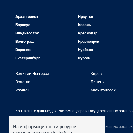
Архангельск
Иркутск
Барнаул
Казань
Владивосток
Краснодар
Волгоград
Красноярск
Воронеж
Кузбасс
Екатеринбург
Курган
Великий Новгород
Киров
Вологда
Липецк
Ижевск
Магнитогорск
Контактные данные для Роскомнадзора и государственных органов
Электронный адрес редакции:
rednews@shkulev.ru
На информационном ресурсе
Контактные данные для Роскомнадзора и государственных органов
Техподдержка:
help@shkulev.ru
применяются cookie-файлы.