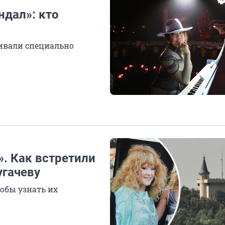
ндал»: кто
ливали специально
. Как встретили
угачеву
обы узнать их