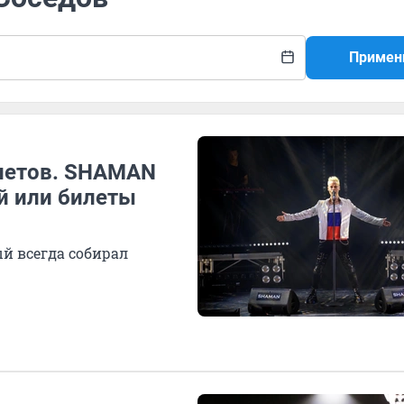
Примен
илетов. SHAMAN
й или билеты
ый всегда собирал