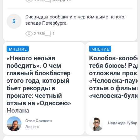
Очевидцы сообщили о черном дыме на юго-
5
западе Петербурга
2 785
1
МНЕНИЕ
МНЕНИЕ
«Никого нельзя
Колобок-колобо
победить». О чем
тебя боюсь! Рад
главный блокбастер
отложили прок
этого года, который
«Человека-паук
бьет рекорды в
отзыв о фильме
прокате: честный
«человека-булк
отзыв на «Одиссею»
Нолана
Стас Соколов
Надежда Губарь
Эксперт