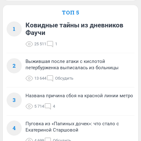
ТОП 5
Ковидные тайны из дневников
1
Фаучи
25 511
1
Выжившая после атаки с кислотой
2
петербурженка выписалась из больницы
13 644
Обсудить
Названа причина сбоя на красной линии метро
3
5 714
4
Пуговка из «Папиных дочек»: что стало с
4
Екатериной Старшовой
4 699
Обсудить