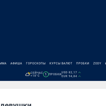
АММА
АФИША
ГОРОСКОПЫ
КУРСЫ ВАЛЮТ
ПРОБКИ
ZODY
USD 82,17
СЕЙЧАС
1
ПРОБКИ
+18°C
EUR 94,84
 девушки