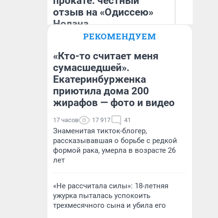
прокате: честный
отзыв на «Одиссею»
Нолана
РЕКОМЕНДУЕМ
Стас Соколов
Ан
Эксперт
«Кто-то считает меня
сумасшедшей».
Екатеринбурженка
приютила дома 200
жирафов — фото и видео
17 часов
17 917
41
Знаменитая тикток-блогер,
рассказывавшая о борьбе с редкой
формой рака, умерла в возрасте 26
лет
«Не рассчитала силы»: 18-летняя
ужурка пыталась успокоить
трехмесячного сына и убила его