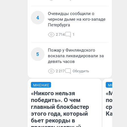
Очевидцы сообщили о
4
черном дыме на юго-западе
Петербурга
2 714
1
Пожар у Финляндского
5
вокзала ликвидировали за
девять часов
2 217
Обсудить
МНЕНИЕ
МНЕНИЕ
«Никого нельзя
«Машин
победить». О чем
полете
главный блокбастер
сравни
этого года, который
Казахс
бьет рекорды в