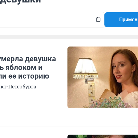
Примен
 умерла девушка
сь яблоком и
ли ее историю
нкт-Петербурга