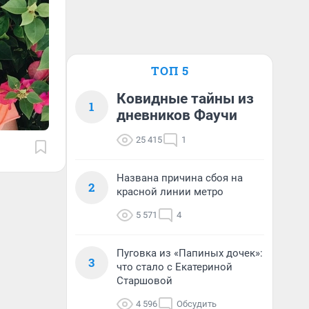
ТОП 5
Ковидные тайны из
1
дневников Фаучи
25 415
1
Названа причина сбоя на
2
красной линии метро
5 571
4
Пуговка из «Папиных дочек»:
3
что стало с Екатериной
Старшовой
4 596
Обсудить