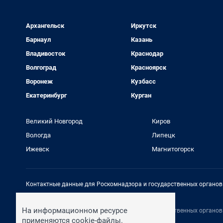
Архангельск
Иркутск
Барнаул
Казань
Владивосток
Краснодар
Волгоград
Красноярск
Воронеж
Кузбасс
Екатеринбург
Курган
Великий Новгород
Киров
Вологда
Липецк
Ижевск
Магнитогорск
Контактные данные для Роскомнадзора и государственных органов
Электронный адрес редакции:
rednews@shkulev.ru
На информационном ресурсе
Контактные данные для Роскомнадзора и государственных органов
Техподдержка:
help@shkulev.ru
применяются cookie-файлы.