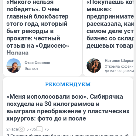
«Никого нельзя
«Покупаешь кот
победить». О чем
мешке»:
главный блокбастер
предпринимате
этого года, который
рассказала, как
бьет рекорды в
самом деле уст
прокате: честный
бизнес со скла
отзыв на «Одиссею»
дешевых товар
Нолана
Наталья Шорохо
Стас Соколов
Открыла кофейну
Эксперт
деньги соцразви
РЕКОМЕНДУЕМ
«Меня исполосовали всю». Сибирячка
похудела на 30 килограммов и
выиграла преображение у пластических
хирургов: фото до и после
2 часа
5 735
75
В Екатеринбурге три больницы проглядели запущенный