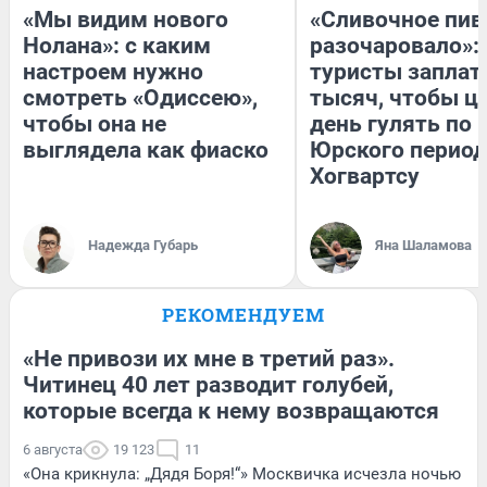
«Мы видим нового
«Сливочное пив
Нолана»: с каким
разочаровало»:
настроем нужно
туристы заплат
смотреть «Одиссею»,
тысяч, чтобы ц
чтобы она не
день гулять по 
выглядела как фиаско
Юрского период
Хогвартсу
Надежда Губарь
Яна Шаламова
РЕКОМЕНДУЕМ
«Не привози их мне в третий раз».
Читинец 40 лет разводит голубей,
которые всегда к нему возвращаются
6 августа
19 123
11
«Она крикнула: „Дядя Боря!“» Москвичка исчезла ночью