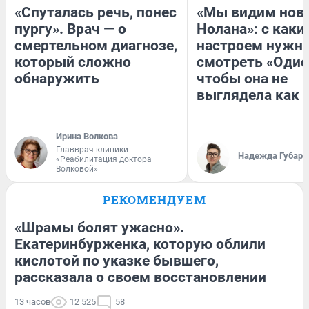
«Спуталась речь, понес
«Мы видим нов
пургу». Врач — о
Нолана»: с каки
смертельном диагнозе,
настроем нужн
который сложно
смотреть «Одис
обнаружить
чтобы она не
выглядела как 
Ирина Волкова
Главврач клиники
Надежда Губарь
«Реабилитация доктора
Волковой»
РЕКОМЕНДУЕМ
«Шрамы болят ужасно».
Екатеринбурженка, которую облили
кислотой по указке бывшего,
рассказала о своем восстановлении
13 часов
12 525
58