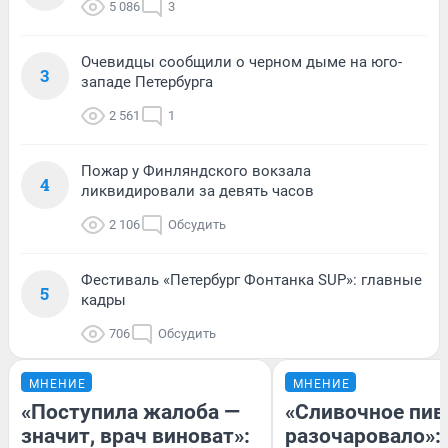
5 086
3
Очевидцы сообщили о черном дыме на юго-
3
западе Петербурга
2 561
1
Пожар у Финляндского вокзала
4
ликвидировали за девять часов
2 106
Обсудить
Фестиваль «Петербург Фонтанка SUP»: главные
5
кадры
706
Обсудить
МНЕНИЕ
МНЕНИЕ
«Поступила жалоба —
«Сливочное пив
значит, врач виноват»:
разочаровало»: