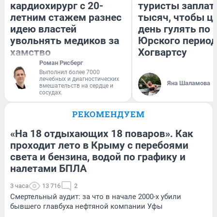
кардиохирург с 20-
туристы заплат
летним стажем разнес
тысяч, чтобы ц
идею властей
день гулять по 
увольнять медиков за
Юрского период
хамство
Хогвартсу
Роман Рисберг
Выполнил более 7000
лечебных и диагностических
Яна Шаламова
вмешательств на сердце и
сосудах.
РЕКОМЕНДУЕМ
«На 18 отдыхающих 18 поваров». Как
проходит лето в Крыму с перебоями
света и бензина, водой по графику и
налетами БПЛА
3 часа
13 716
2
Смертельный аудит: за что в начале 2000-х убили
бывшего главбуха нефтяной компании Уфы