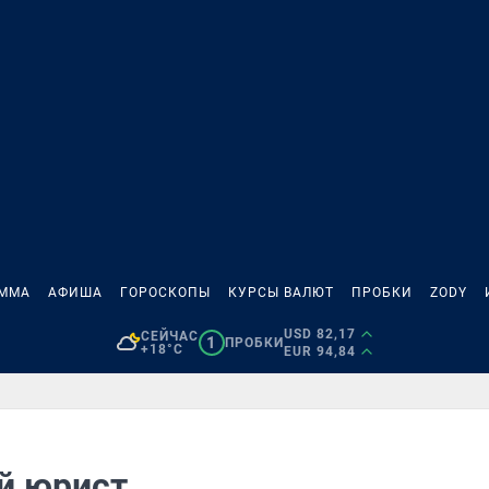
АММА
АФИША
ГОРОСКОПЫ
КУРСЫ ВАЛЮТ
ПРОБКИ
ZODY
USD 82,17
СЕЙЧАС
1
ПРОБКИ
+18°C
EUR 94,84
й юрист