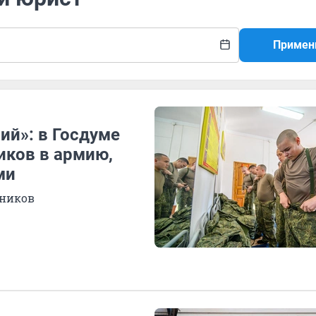
Примен
й»: в Госдуме
иков в армию,
ми
чников