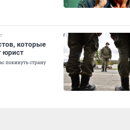
Т
стов, которые
т юрист
ас покинуть страну