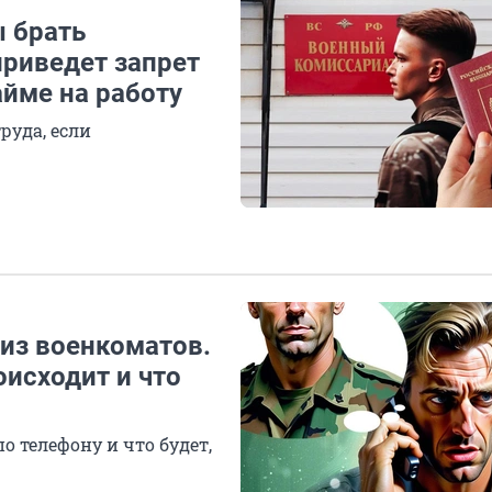
 брать
приведет запрет
йме на работу
руда, если
 из военкоматов.
оисходит и что
о телефону и что будет,