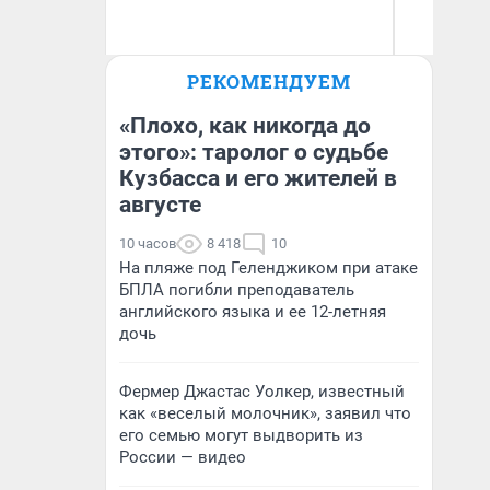
Ир
РЕКОМЕНДУЕМ
Гл
Анатолий Кузнецов
«Р
Во
«Плохо, как никогда до
этого»: таролог о судьбе
Кузбасса и его жителей в
августе
10 часов
8 418
10
На пляже под Геленджиком при атаке
БПЛА погибли преподаватель
английского языка и ее 12-летняя
дочь
Фермер Джастас Уолкер, известный
как «веселый молочник», заявил что
его семью могут выдворить из
России — видео