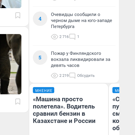
Очевидцы сообщили о
4
черном дыме на юго-западе
Петербурга
2 716
1
Пожар у Финляндского
5
вокзала ликвидировали за
девять часов
2 219
Обсудить
МНЕНИЕ
МНЕНИЕ
«Машина просто
«Спутал
полетела». Водитель
пургу».
сравнил бензин в
смерте
Казахстане и России
которы
обнару