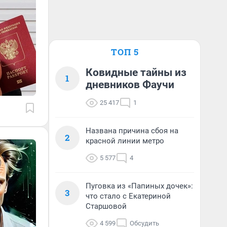
ТОП 5
Ковидные тайны из
1
дневников Фаучи
25 417
1
Названа причина сбоя на
2
красной линии метро
5 577
4
Пуговка из «Папиных дочек»:
3
что стало с Екатериной
Старшовой
4 599
Обсудить