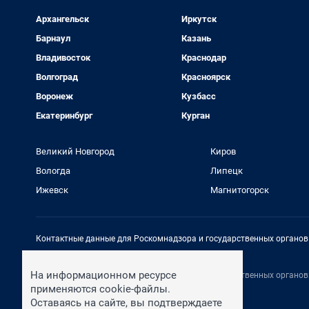
Архангельск
Иркутск
Барнаул
Казань
Владивосток
Краснодар
Волгоград
Красноярск
Воронеж
Кузбасс
Екатеринбург
Курган
Великий Новгород
Киров
Вологда
Липецк
Ижевск
Магнитогорск
Контактные данные для Роскомнадзора и государственных органов
Электронный адрес редакции:
rednews@shkulev.ru
На информационном ресурсе
Контактные данные для Роскомнадзора и государственных органов
Техподдержка:
help@shkulev.ru
применяются cookie-файлы.
Оставаясь на сайте, вы подтверждаете