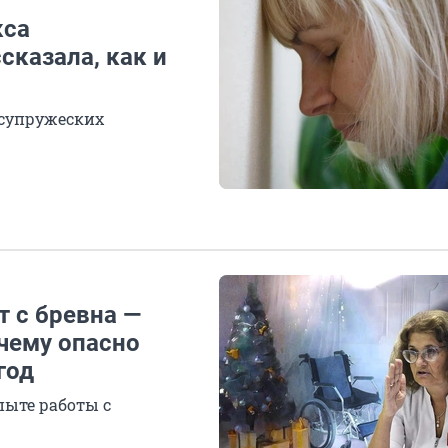
кса
сказала, как и
 супружеских
т с бревна —
очему опасно
год
ыте работы с