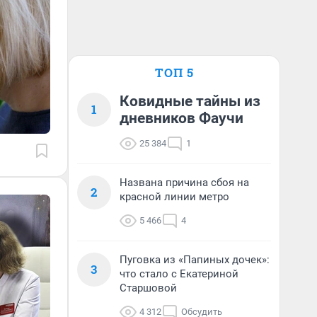
ТОП 5
Ковидные тайны из
1
дневников Фаучи
25 384
1
Названа причина сбоя на
2
красной линии метро
5 466
4
Пуговка из «Папиных дочек»:
3
что стало с Екатериной
Старшовой
4 312
Обсудить