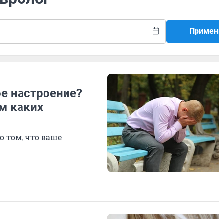
Примен
ое настроение?
м каких
 том, что ваше