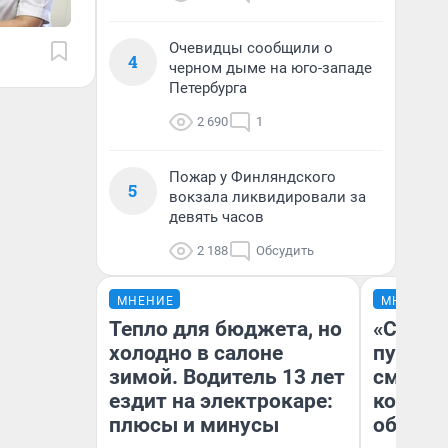
Очевидцы сообщили о
4
черном дыме на юго-западе
Петербурга
2 690
1
Пожар у Финляндского
5
вокзала ликвидировали за
девять часов
2 188
Обсудить
МНЕНИЕ
МНЕНИЕ
Тепло для бюджета, но
«Спутал
холодно в салоне
пургу».
зимой. Водитель 13 лет
смерте
ездит на электрокаре:
которы
плюсы и минусы
обнару