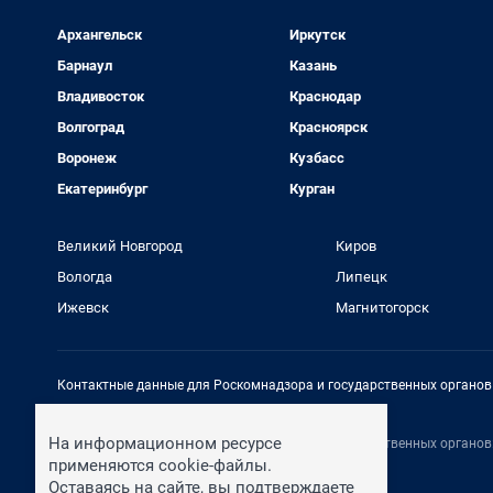
Архангельск
Иркутск
Барнаул
Казань
Владивосток
Краснодар
Волгоград
Красноярск
Воронеж
Кузбасс
Екатеринбург
Курган
Великий Новгород
Киров
Вологда
Липецк
Ижевск
Магнитогорск
Контактные данные для Роскомнадзора и государственных органов
Электронный адрес редакции:
rednews@shkulev.ru
На информационном ресурсе
Контактные данные для Роскомнадзора и государственных органов
Техподдержка:
help@shkulev.ru
применяются cookie-файлы.
Оставаясь на сайте, вы подтверждаете