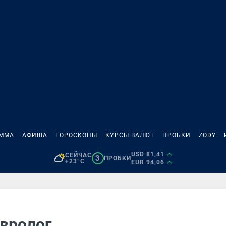
АММА
АФИША
ГОРОСКОПЫ
КУРСЫ ВАЛЮТ
ПРОБКИ
ZODY
USD 81,41
СЕЙЧАС
3
ПРОБКИ
+23°C
EUR 94,06
евролог