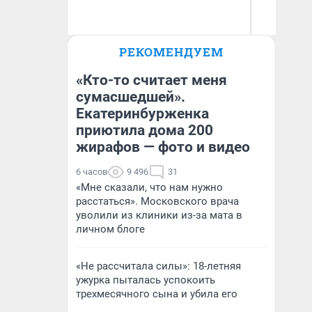
Ир
РЕКОМЕНДУЕМ
Гл
Денис Дедюхин
«Р
Во
«Кто-то считает меня
сумасшедшей».
Екатеринбурженка
приютила дома 200
жирафов — фото и видео
6 часов
9 496
31
«Мне сказали, что нам нужно
расстаться». Московского врача
уволили из клиники из-за мата в
личном блоге
«Не рассчитала силы»: 18-летняя
ужурка пыталась успокоить
трехмесячного сына и убила его