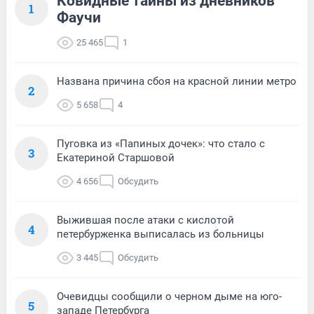
Ковидные тайны из дневников
1
Фаучи
25 465
1
Названа причина сбоя на красной линии метро
2
5 658
4
Пуговка из «Папиных дочек»: что стало с
3
Екатериной Старшовой
4 656
Обсудить
Выжившая после атаки с кислотой
4
петербурженка выписалась из больницы
3 445
Обсудить
Очевидцы сообщили о черном дыме на юго-
5
западе Петербурга