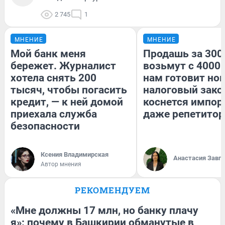
2 745
1
МНЕНИЕ
МНЕНИЕ
Мой банк меня
Продашь за 3000
бережет. Журналист
возьмут с 4000.
хотела снять 200
нам готовит но
тысяч, чтобы погасить
налоговый зако
кредит, — к ней домой
коснется импор
приехала служба
даже репетитор
безопасности
Ксения Владимирская
Анастасия Завг
Автор мнения
РЕКОМЕНДУЕМ
«Мне должны 17 млн, но банку плачу
я»: почему в Башкирии обманутые в