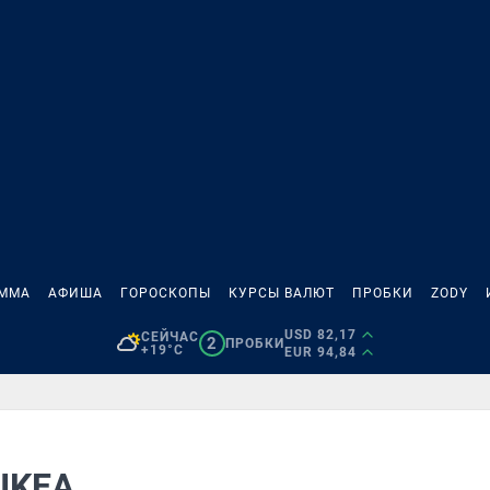
АММА
АФИША
ГОРОСКОПЫ
КУРСЫ ВАЛЮТ
ПРОБКИ
ZODY
USD 82,17
СЕЙЧАС
2
ПРОБКИ
+19°C
EUR 94,84
 IKEA