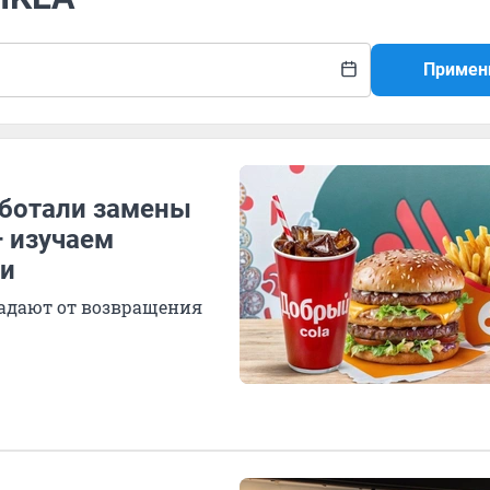
Примен
аботали замены
— изучаем
ки
адают от возвращения