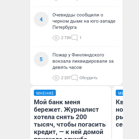
Очевидцы сообщили о
4
черном дыме на юго-западе
Петербурга
2 739
1
Пожар у Финляндского
5
вокзала ликвидировали за
девять часов
2 237
Обсудить
МНЕНИЕ
МНЕНИЕ
Мой банк меня
Кварти
бережет. Журналист
но деш
хотела снять 200
рынок 
тысяч, чтобы погасить
сейчас
кредит, — к ней домой