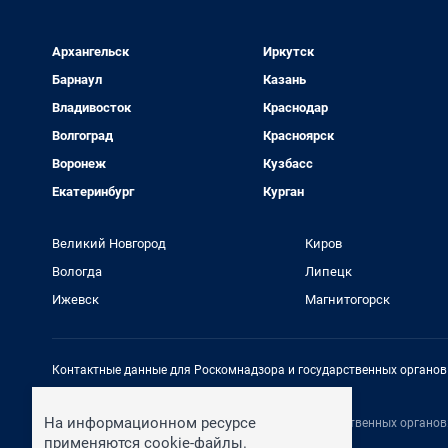
Архангельск
Иркутск
Барнаул
Казань
Владивосток
Краснодар
Волгоград
Красноярск
Воронеж
Кузбасс
Екатеринбург
Курган
Великий Новгород
Киров
Вологда
Липецк
Ижевск
Магнитогорск
Контактные данные для Роскомнадзора и государственных органов
Электронный адрес редакции:
rednews@shkulev.ru
На информационном ресурсе
Контактные данные для Роскомнадзора и государственных органов
Техподдержка:
help@shkulev.ru
применяются cookie-файлы.