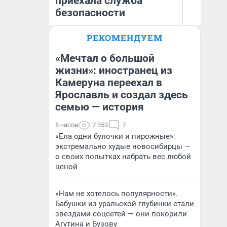
приехала служба
безопасности
РЕКОМЕНДУЕМ
Ек
Ксения Владимирская
ди
Автор мнения
не
«Мечтал о большой
жизни»: иностранец из
Камеруна переехал в
Ярославль и создал здесь
семью — история
8 часов
7 353
7
«Ела одни булочки и пирожные»:
экстремально худые новосибирцы —
о своих попытках набрать вес любой
ценой
«Нам не хотелось популярности».
Бабушки из уральской глубинки стали
звездами соцсетей — они покорили
Агутина и Бузову