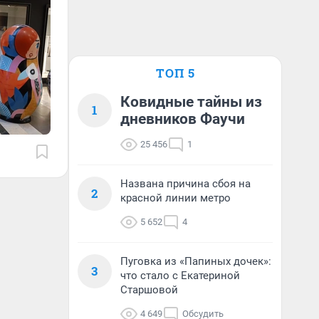
ТОП 5
Ковидные тайны из
1
дневников Фаучи
25 456
1
Названа причина сбоя на
2
красной линии метро
5 652
4
Пуговка из «Папиных дочек»:
3
что стало с Екатериной
Старшовой
4 649
Обсудить