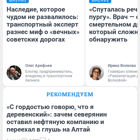
МНЕНИЕ
МНЕНИЕ
Наследие, которое
«Спуталась речь
чудом не развалилось:
пургу». Врач — о
транспортный эксперт
смертельном ди
разнес миф о «вечных»
который сложн
советских дорогах
обнаружить
Олег Арефьев
Ирина Волкова
Блогер, предприниматель,
Главврач клиник
владелец в транспортном
«Реабилитация д
бизнесе
Волковой»
РЕКОМЕНДУЕМ
«С гордостью говорю, что я
деревенский»: зачем северянин
оставил нефтяную компанию и
переехал в глушь на Алтай