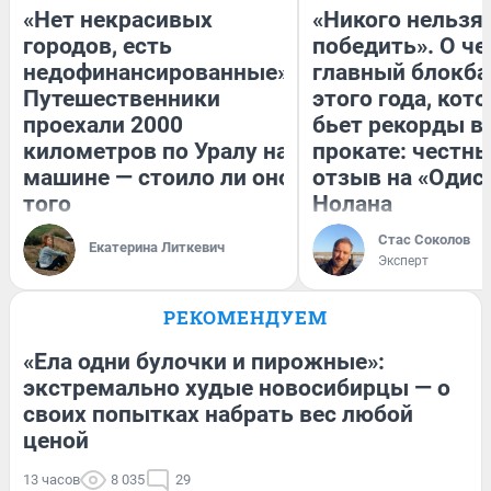
«Нет некрасивых
«Никого нельзя
городов, есть
победить». О ч
недофинансированные».
главный блокба
Путешественники
этого года, кот
проехали 2000
бьет рекорды в
километров по Уралу на
прокате: честн
машине — стоило ли оно
отзыв на «Одис
того
Нолана
Стас Соколов
Екатерина Литкевич
Эксперт
РЕКОМЕНДУЕМ
«Ела одни булочки и пирожные»:
экстремально худые новосибирцы — о
своих попытках набрать вес любой
ценой
13 часов
8 035
29