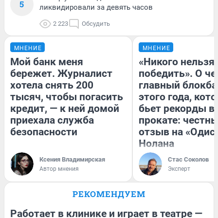
5
ликвидировали за девять часов
2 223
Обсудить
МНЕНИЕ
МНЕНИЕ
Мой банк меня
«Никого нельзя
бережет. Журналист
победить». О ч
хотела снять 200
главный блокба
тысяч, чтобы погасить
этого года, кот
кредит, — к ней домой
бьет рекорды в
приехала служба
прокате: честн
безопасности
отзыв на «Одис
Нолана
Ксения Владимирская
Стас Соколов
Автор мнения
Эксперт
РЕКОМЕНДУЕМ
Работает в клинике и играет в театре —