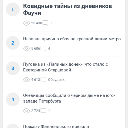
Ковидные тайны из дневников
1
Фаучи
25 430
1
Названа причина сбоя на красной линии метро
2
5 606
4
Пуговка из «Папиных дочек»: что стало с
3
Екатериной Старшовой
4 613
Обсудить
Очевидцы сообщили о черном дыме на юго-
4
западе Петербурга
2 724
1
Пожар у Финляндского вокзала