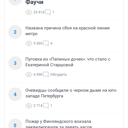
Фаучи
25 414
1
Названа причина сбоя на красной линии
2
метро
5 569
4
Пуговка из «Папиных дочек»: что стало с
3
Екатериной Старшовой
4 596
Обсудить
Очевидцы сообщили о черном дыме на юго-
4
западе Петербурга
2 714
1
Пожар у Финляндского вокзала
5
ликвидировали за девять часов