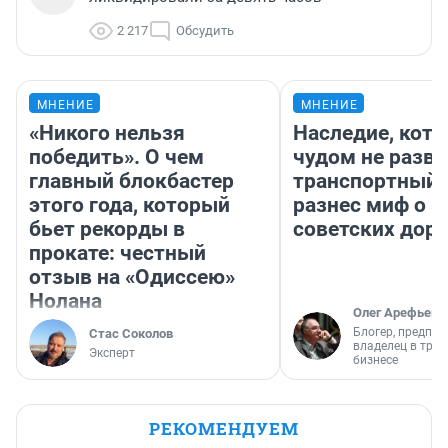
2 217
Обсудить
МНЕНИЕ
МНЕНИЕ
«Никого нельзя
Наследие, кото
победить». О чем
чудом не разва
главный блокбастер
транспортный 
этого года, который
разнес миф о 
бьет рекорды в
советских доро
прокате: честный
отзыв на «Одиссею»
Нолана
Олег Арефьев
Блогер, предпри
Стас Соколов
владелец в тра
Эксперт
бизнесе
РЕКОМЕНДУЕМ