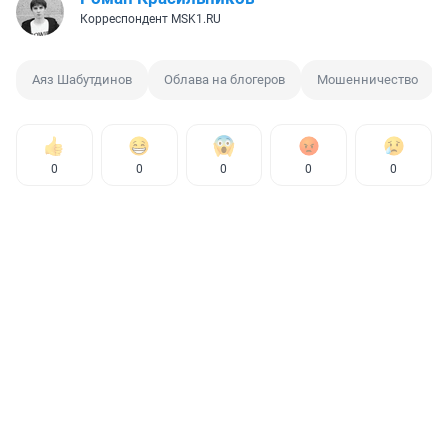
Корреспондент MSK1.RU
Аяз Шабутдинов
Облава на блогеров
Мошенничество
0
0
0
0
0