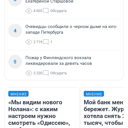
Екатериной Старшовой
4 602
Обсудить
Очевидцы сообщили о черном дыме на юго-
4
западе Петербурга
2 719
1
Пожар у Финляндского вокзала
5
ликвидировали за девять часов
2 220
Обсудить
МНЕНИЕ
МНЕНИЕ
«Мы видим нового
Мой банк меня
Нолана»: с каким
бережет. Журн
настроем нужно
хотела снять 2
смотреть «Одиссею»,
тысяч, чтобы п