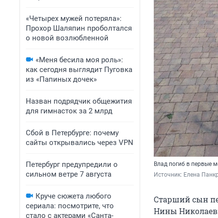
«Четырех мужей потеряла»:
Прохор Шаляпин проболтался
о новой возлюбленной
«Меня бесила моя роль»:
как сегодня выглядит Пуговка
из «Папиных дочек»
Назван подрядчик общежития
для гимнасток за 2 млрд
Сбой в Петербурге: почему
сайты открывались через VPN
Петербург предупредили о
Влад погиб в первые м
сильном ветре 7 августа
Источник: 
Елена Панкр
Круче сюжета любого
Старший сын пе
сериала: посмотрите, что
Нины Николаевн
стало с актерами «Санта-