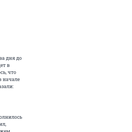
ва дня до
ет в
сь, что
в начале
азали:
полнилось
ил,
ужем