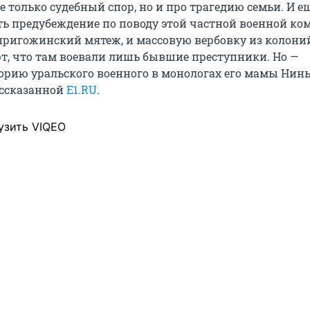
е только судебный спор, но и про трагедию семьи. И ещ
сть предубеждение по поводу этой частной военной ко
ригожинский мятеж, и массовую вербовку из колоний
т, что там воевали лишь бывшие преступники. Но —
орию уральского военного в монологах его мамы Нин
ассказанной
E1.RU
.
узить VIQEO