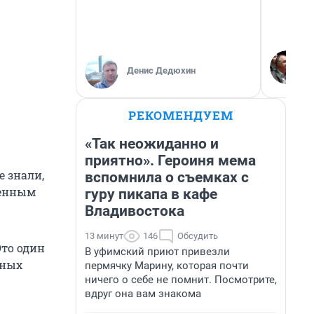
Денис Дедюхин
РЕКОМЕНДУЕМ
«Так неожиданно и
приятно». Героиня мема
е знали,
вспомнила о съемках с
венным
гуру пикапа в кафе
Владивостока
13 минут
146
Обсудить
Это один
В уфимский приют привезли
дных
пермячку Марину, которая почти
ничего о себе не помнит. Посмотрите,
вдруг она вам знакома