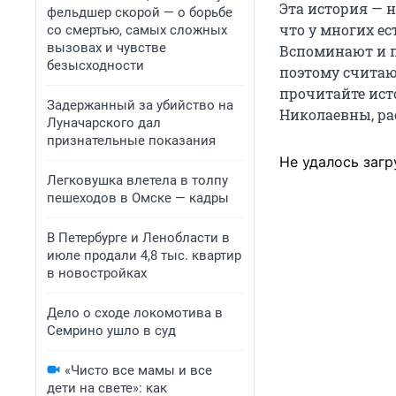
Эта история — н
фельдшер скорой — о борьбе
что у многих е
со смертью, самых сложных
вызовах и чувстве
Вспоминают и п
безысходности
поэтому считаю
прочитайте ист
Задержанный за убийство на
Николаевны, р
Луначарского дал
признательные показания
Не удалось загр
Легковушка влетела в толпу
пешеходов в Омске — кадры
В Петербурге и Ленобласти в
июле продали 4,8 тыс. квартир
в новостройках
Дело о сходе локомотива в
Семрино ушло в суд
«Чисто все мамы и все
дети на свете»: как