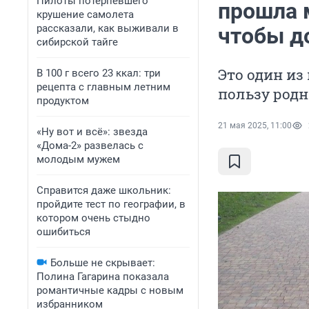
Пилоты потерпевшего
прошла 
крушение самолета
рассказали, как выживали в
чтобы д
сибирской тайге
Это один из
В 100 г всего 23 ккал: три
рецепта с главным летним
пользу род
продуктом
21 мая 2025, 11:00
«Ну вот и всё»: звезда
«Дома-2» развелась с
молодым мужем
Справится даже школьник:
пройдите тест по географии, в
котором очень стыдно
ошибиться
Больше не скрывает:
Полина Гагарина показала
романтичные кадры с новым
избранником