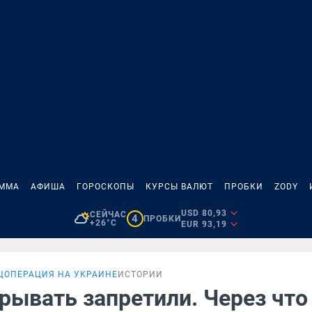
АММА
АФИША
ГОРОСКОПЫ
КУРСЫ ВАЛЮТ
ПРОБКИ
ZODY
USD 80,93
СЕЙЧАС
4
ПРОБКИ
+26°C
EUR 93,19
ЦОПЕРАЦИЯ НА УКРАИНЕ
ИСТОРИИ
рывать запретили. Через что