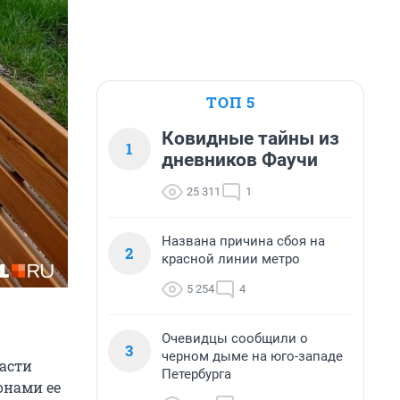
ТОП 5
Ковидные тайны из
1
дневников Фаучи
25 311
1
Названа причина сбоя на
2
красной линии метро
5 254
4
Очевидцы сообщили о
3
черном дыме на юго-западе
асти
Петербурга
онами ее