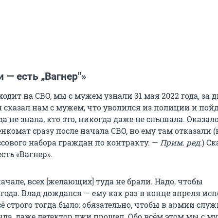
 — есть „Вагнер"»
уходит на СВО, мы с мужем узнали 31 мая 2022 года, за д
н сказал нам с мужем, что уволился из полиции и пойд
да не знала, кто это, никогда даже не слышала. Оказало
нкомат сразу после начала СВО, но ему там отказали (
ссового набора граждан по контракту. —
Прим. ред.
) Ск
сть «Вагнер».
начале, всех [желающих] туда не брали. Надо, чтобы
года. Влад дождался — ему как раз в конце апреля ис
сё строго тогда было: обязательно, чтобы в армии служ
ла, даже детектор лжи прошел. Обо всём этом мы с м