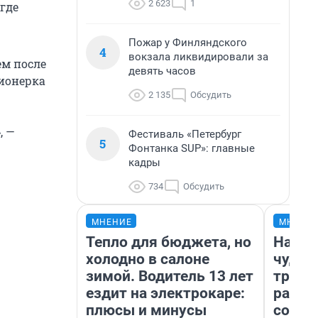
2 623
1
где
Пожар у Финляндского
4
вокзала ликвидировали за
ем после
девять часов
сионерка
2 135
Обсудить
, —
Фестиваль «Петербург
5
Фонтанка SUP»: главные
кадры
734
Обсудить
МНЕНИЕ
МНЕНИ
Тепло для бюджета, но
Насле
холодно в салоне
чудом
зимой. Водитель 13 лет
транс
ездит на электрокаре:
разне
плюсы и минусы
совет