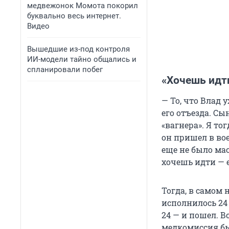
медвежонок Момота покорил
буквально весь интернет.
Видео
Вышедшие из-под контроля
ИИ-модели тайно общались и
спланировали побег
«Хочешь идти
— То, что Влад 
его отъезда. Сы
«вагнера». Я тог
он пришел в вое
еще не было ма
хочешь идти — е
Тогда, в самом 
исполнилось 24 
24 — и пошел. В
медкомиссия бы