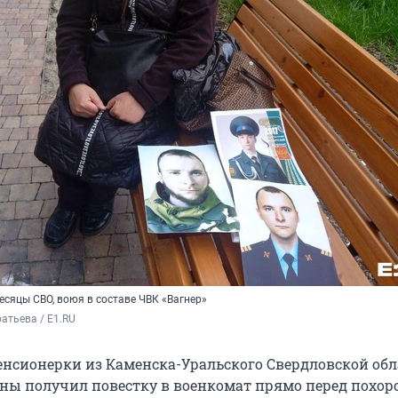
есяцы СВО, воюя в составе ЧВК «Вагнер»
атьева / E1.RU
нсионерки из Каменска-Уральского Свердловской обл
ы получил повестку в военкомат прямо перед похор