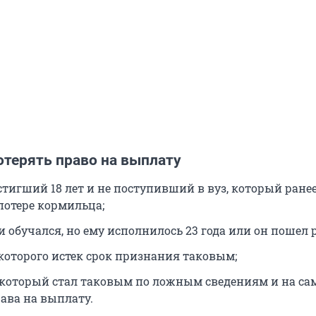
отерять право на выплату
стигший 18 лет и не поступивший в вуз, который ране
потере кормильца;
и обучался, но ему исполнилось 23 года или он пошел 
 которого истек срок признания таковым;
 который стал таковым по ложным сведениям и на са
рава на выплату.