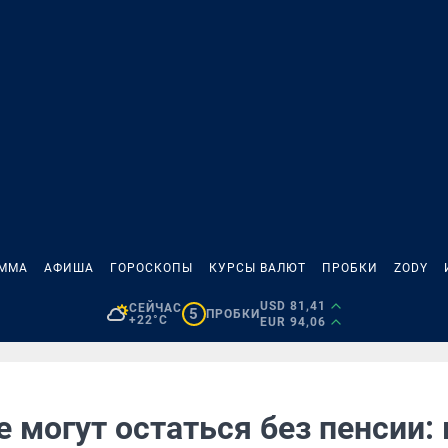
АММА
АФИША
ГОРОСКОПЫ
КУРСЫ ВАЛЮТ
ПРОБКИ
ZODY
USD 81,41
СЕЙЧАС
5
ПРОБКИ
+22°C
EUR 94,06
 могут остаться без пенсии: 