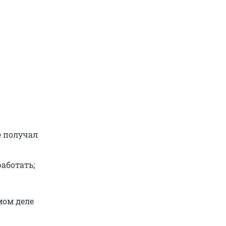
е получал
работать;
мом деле