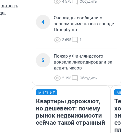
4 575
Обсудить
т давать
да.
Очевидцы сообщили о
4
черном дыме на юго-западе
Петербурга
2 695
1
Пожар у Финляндского
5
вокзала ликвидировали за
девять часов
2 193
Обсудить
МНЕНИЕ
МНЕНИ
Квартиры дорожают,
Тепло
но дешевеют: почему
холод
рынок недвижимости
зимой
сейчас такой странный
ездит
плюсы