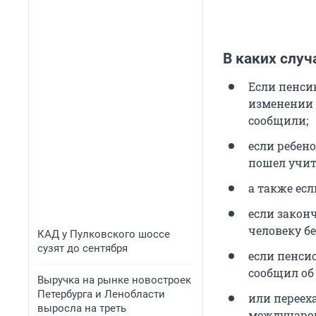
В каких случ
Если пенси
изменении 
сообщили;
если ребено
пошел учить
а также есл
если закон
человеку бе
КАД у Пулковского шоссе
сузят до сентября
если пенси
сообщил об 
Выручка на рынке новостроек
Петербурга и Ленобласти
или переех
выросла на треть
международ