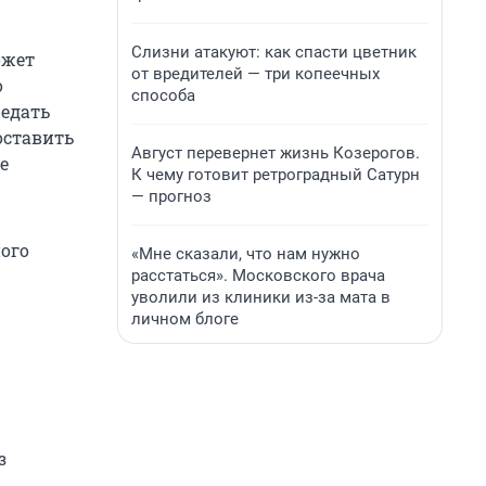
Слизни атакуют: как спасти цветник
ожет
от вредителей — три копеечных
о
способа
редать
оставить
Август перевернет жизнь Козерогов.
е
К чему готовит ретроградный Сатурн
— прогноз
ного
«Мне сказали, что нам нужно
расстаться». Московского врача
уволили из клиники из-за мата в
личном блоге
з