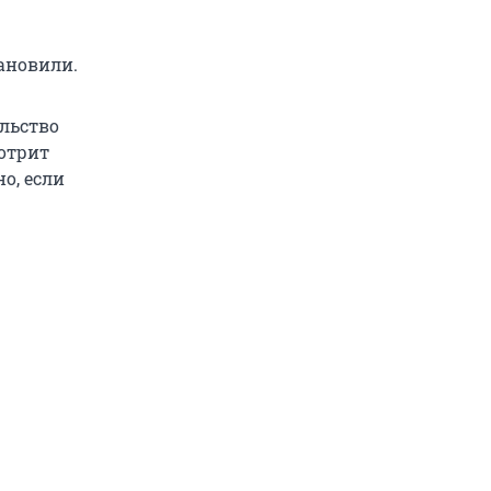
ановили.
ельство
отрит
о, если