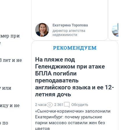
Екатерина Торопова
директор агентства
имер при
недвижимости
е
РЕКОМЕНДУЕМ
На пляже под
 лет и не
Геленджиком при атаке
БПЛА погибли
преподаватель
английского языка и ее 12-
у или
летняя дочь
ицу и не
2 часа
2 361
Обсудить
«Сыночки-корзиночки» заполонили
Екатеринбург: почему уральские
ю по
парни массово оставили жен без
цветов