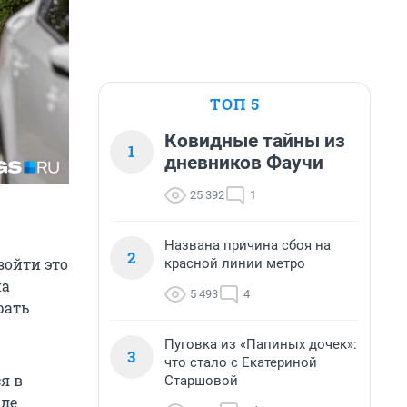
ТОП 5
Ковидные тайны из
1
дневников Фаучи
25 392
1
Названа причина сбоя на
2
зойти это
красной линии метро
на
5 493
4
рать
Пуговка из «Папиных дочек»:
3
что стало с Екатериной
я в
Старшовой
але