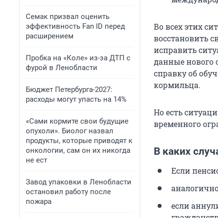
Семак призвал оценить
Во всех этих с
эффективность Fan ID перед
расширением
восстановить с
исправить ситу
Пробка на «Коле» из-за ДТП с
данные нового 
фурой в Ленобласти
справку об обуч
кормильца.
Бюджет Петербурга-2027:
расходы могут упасть на 14%
Но есть ситуаци
«Сами кормите свои будущие
временного огр
опухоли». Биолог назвал
продукты, которые приводят к
В каких слу
онкологии, сам он их никогда
не ест
Если пенси
Завод упаковки в Ленобласти
аналогично
остановил работу после
пожара
если аннул
гражданств