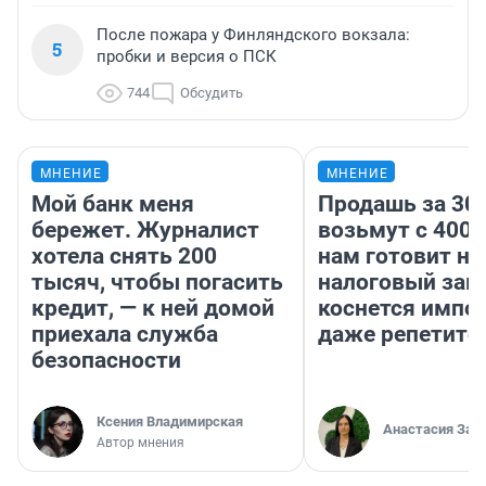
После пожара у Финляндского вокзала:
5
пробки и версия о ПСК
744
Обсудить
МНЕНИЕ
МНЕНИЕ
Мой банк меня
Продашь за 300
бережет. Журналист
возьмут с 4000
хотела снять 200
нам готовит н
тысяч, чтобы погасить
налоговый зако
кредит, — к ней домой
коснется импор
приехала служба
даже репетито
безопасности
Ксения Владимирская
Анастасия Зав
Автор мнения