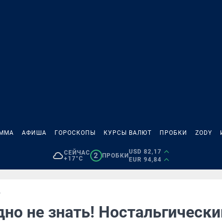
АММА
АФИША
ГОРОСКОПЫ
КУРСЫ ВАЛЮТ
ПРОБКИ
ZODY
USD 82,17
СЕЙЧАС
2
ПРОБКИ
+17°C
EUR 94,84
Т
дно не знать! Ностальгически