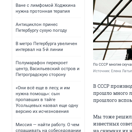
Ване с лимфомой Ходжкина
нужна протонная терапия
Антициклон принес
Петербургу сухую погоду
В метро Петербурга увеличен
интервал на 5-й линии
Полумарафон перекроет
По СССР многие скуча
центр, Васильевский остров и
Источник: 
Елена Латы
Петроградскую сторону
В СССР производ
«Они всё еще в лесу, и им
прошло много ле
нужна помощь»: сын
пропавших в тайге
прошлого вспом
Усольцевых назвал еще одну
версию их исчезновения
Мы тоже решил
известных совет
Миссия — найти работу. О чем
на снимках их 
спрашивать на собеседовании