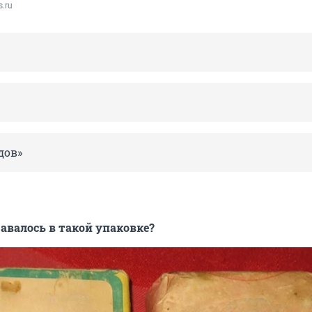
s.ru
дов»
давалось в такой упаковке?