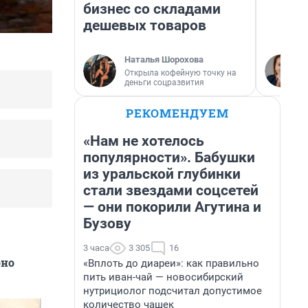
бизнес со складами
дешевых товаров
Наталья Шорохова
Открыла кофейную точку на
деньги соцразвития
РЕКОМЕНДУЕМ
«Нам не хотелось
популярности». Бабушки
из уральской глубинки
стали звездами соцсетей
— они покорили Агутина и
Бузову
3 часа
3 305
16
оно
«Вплоть до диареи»: как правильно
пить иван-чай — новосибирский
нутрициолог подсчитал допустимое
количество чашек