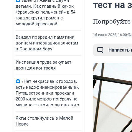
Ушел от жены с двумя
тест на 
детьми. Как главный качок
«Уральских пельменей» в 54
года закрутил роман с
Попробуйте 
молодой красоткой
16 июня 2026, 16:00
Вандал повредил памятник
воинам-интернационалистам
в Сосновом Бору
Написать
Инспекция труда закупает
дрон для контроля
«Нет некрасивых городов,
есть недофинансированные».
Путешественники проехали
2000 километров по Уралу на
машине — стоило ли оно того
Яхты столкнулись в Малой
Невке