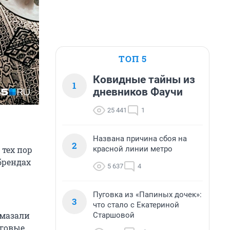
ТОП 5
Ковидные тайны из
1
дневников Фаучи
25 441
1
Названа причина сбоя на
2
красной линии метро
 тех пор
 брендах
5 637
4
Пуговка из «Папиных дочек»:
3
что стало с Екатериной
амазали
Старшовой
рговые