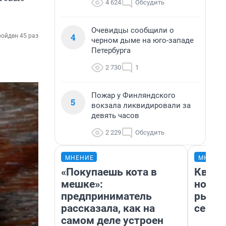
4 624
Обсудить
Очевидцы сообщили о
4
ойден 45 раз
черном дыме на юго-западе
Петербурга
2 730
1
Пожар у Финляндского
5
вокзала ликвидировали за
девять часов
2 229
Обсудить
МНЕНИЕ
МНЕНИ
«Покупаешь кота в
Кварт
мешке»:
но де
предприниматель
рынок
рассказала, как на
сейча
самом деле устроен