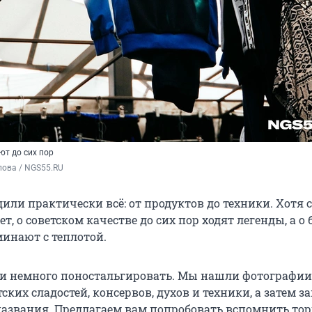
ют до сих пор
пова / NGS55.RU
или практически всё: от продуктов до техники. Хотя с
т, о советском качестве до сих пор ходят легенды, а о
инают с теплотой.
и немного поностальгировать. Мы нашли фотографии
ских сладостей, консервов, духов и техники, а затем з
названия. Предлагаем вам попробовать вспомнить то