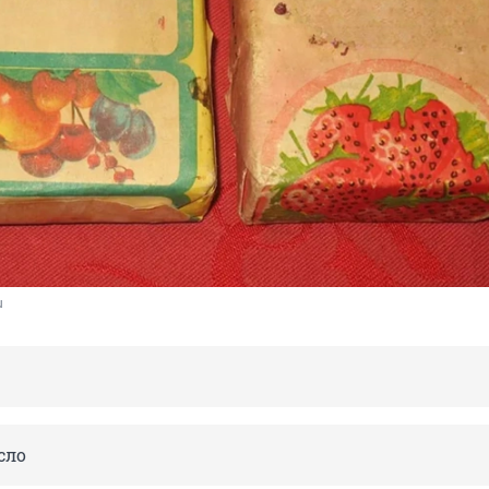
u
сло