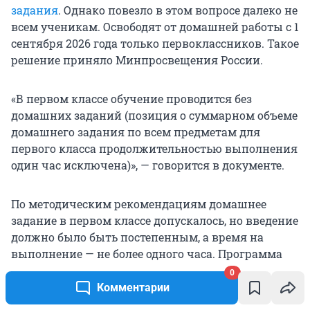
задания
. Однако повезло в этом вопросе далеко не
всем ученикам. Освободят от домашней работы с 1
сентября 2026 года только первоклассников. Такое
решение приняло Минпросвещения России.
«В первом классе обучение проводится без
домашних заданий (позиция о суммарном объеме
домашнего задания по всем предметам для
первого класса продолжительностью выполнения
один час исключена)», — говорится в документе.
По методическим рекомендациям домашнее
задание в первом классе допускалось, но введение
должно было быть постепенным, а время на
выполнение — не более одного часа. Программа
обучения может быть скорректирована с целью
0
уменьшения учебной нагрузки для младших
Комментарии
школьников и облегчения их адаптации к