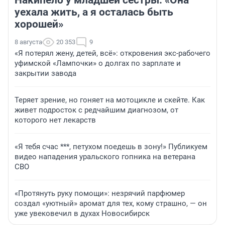
Накипело у младшей сестры: «Она
уехала жить, а я осталась быть
хорошей»
8 августа
20 353
9
«Я потерял жену, детей, всё»: откровения экс-рабочего
уфимской «Лампочки» о долгах по зарплате и
закрытии завода
Теряет зрение, но гоняет на мотоцикле и скейте. Как
живет подросток с редчайшим диагнозом, от
которого нет лекарств
«Я тебя счас ***, петухом поедешь в зону!» Публикуем
видео нападения уральского гопника на ветерана
СВО
«Протянуть руку помощи»: незрячий парфюмер
создал «уютный» аромат для тех, кому страшно, — он
уже увековечил в духах Новосибирск