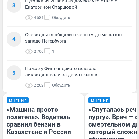
Пуговка из «Папиных дочек»: что стало с
3
Екатериной Старшовой
4 581
Обсудить
Очевидцы сообщили о черном дыме на юго-
4
западе Петербурга
2 700
1
Пожар у Финляндского вокзала
5
ликвидировали за девять часов
2 202
Обсудить
МНЕНИЕ
МНЕНИЕ
«Машина просто
«Спуталась речь
полетела». Водитель
пургу». Врач — о
сравнил бензин в
смертельном ди
Казахстане и России
который сложн