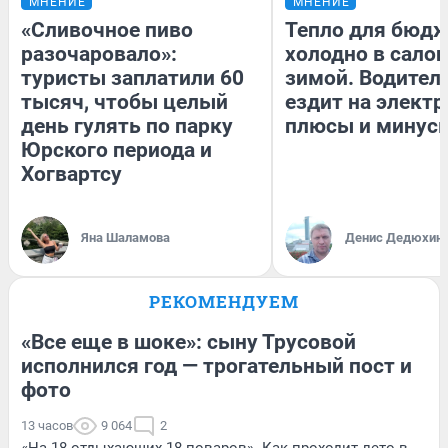
МНЕНИЕ
МНЕНИЕ
«Сливочное пиво
Тепло для бюдж
разочаровало»:
холодно в сало
туристы заплатили 60
зимой. Водитель
тысяч, чтобы целый
ездит на электр
день гулять по парку
плюсы и минус
Юрского периода и
Хогвартсу
Яна Шаламова
Денис Дедюхин
РЕКОМЕНДУЕМ
«Все еще в шоке»: сыну Трусовой
исполнился год — трогательный пост и
фото
13 часов
9 064
2