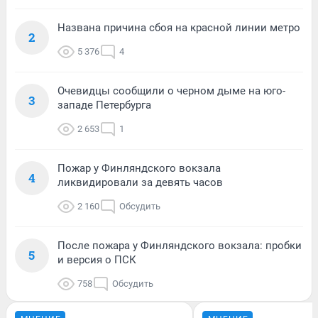
Названа причина сбоя на красной линии метро
2
5 376
4
Очевидцы сообщили о черном дыме на юго-
3
западе Петербурга
2 653
1
Пожар у Финляндского вокзала
4
ликвидировали за девять часов
2 160
Обсудить
После пожара у Финляндского вокзала: пробки
5
и версия о ПСК
758
Обсудить