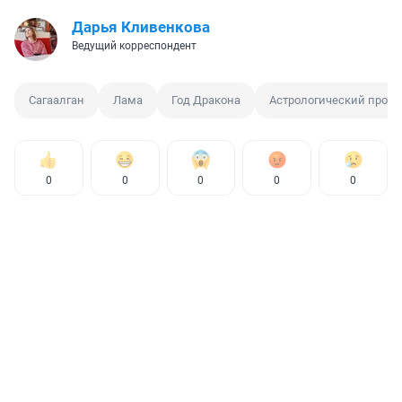
Дарья Кливенкова
Ведущий корреспондент
Сагаалган
Лама
Год Дракона
Астрологический прогн
0
0
0
0
0