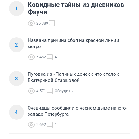
Ковидные тайны из дневников
1
Фаучи
25 389
1
Названа причина сбоя на красной линии
2
метро
5 482
4
Пуговка из «Папиных дочек»: что стало с
3
Екатериной Старшовой
4 571
Обсудить
Очевидцы сообщили о черном дыме на юго-
4
западе Петербурга
2 692
1