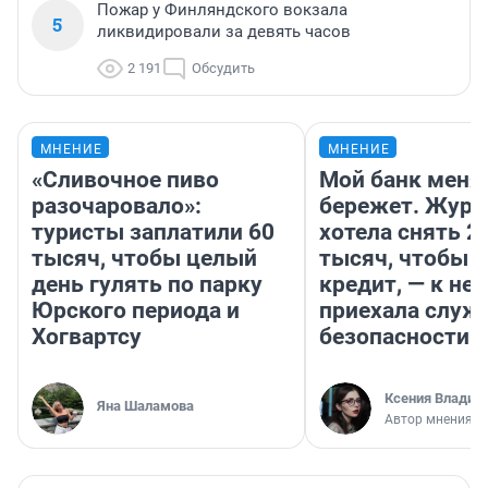
Пожар у Финляндского вокзала
5
ликвидировали за девять часов
2 191
Обсудить
МНЕНИЕ
МНЕНИЕ
«Сливочное пиво
Мой банк меня
разочаровало»:
бережет. Журн
туристы заплатили 60
хотела снять 2
тысяч, чтобы целый
тысяч, чтобы п
день гулять по парку
кредит, — к не
Юрского периода и
приехала служ
Хогвартсу
безопасности
Ксения Владим
Яна Шаламова
Автор мнения