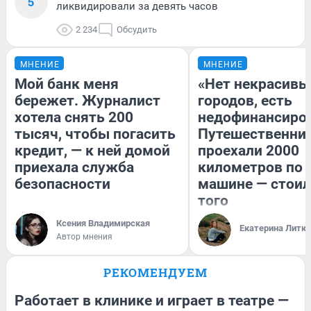
5
ликвидировали за девять часов
2 234
Обсудить
МНЕНИЕ
МНЕНИЕ
Мой банк меня
«Нет некрасивы
бережет. Журналист
городов, есть
хотела снять 200
недофинансиро
тысяч, чтобы погасить
Путешественни
кредит, — к ней домой
проехали 2000
приехала служба
километров по 
безопасности
машине — стоил
того
Ксения Владимирская
Екатерина Литк
Автор мнения
РЕКОМЕНДУЕМ
Работает в клинике и играет в театре —