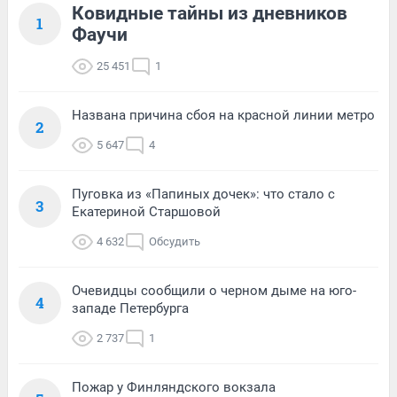
Ковидные тайны из дневников
1
Фаучи
25 451
1
Названа причина сбоя на красной линии метро
2
5 647
4
Пуговка из «Папиных дочек»: что стало с
3
Екатериной Старшовой
4 632
Обсудить
Очевидцы сообщили о черном дыме на юго-
4
западе Петербурга
2 737
1
Пожар у Финляндского вокзала