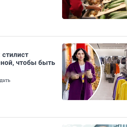
 стилист
сной, чтобы быть
адать