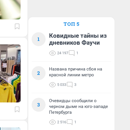
ТОП 5
Ковидные тайны из
1
дневников Фаучи
24 197
1
Названа причина сбоя на
2
красной линии метро
5 033
3
Очевидцы сообщили о
3
черном дыме на юго-западе
Петербурга
2 516
1