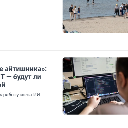
е айтишника»:
T — будут ли
ой
 работу из-за ИИ