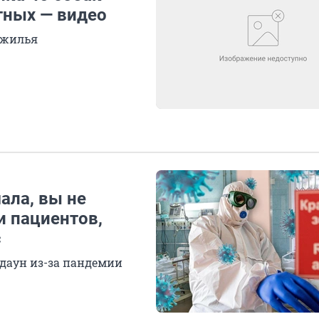
тных — видео
 жилья
ала, вы не
и пациентов,
с
кдаун из-за пандемии