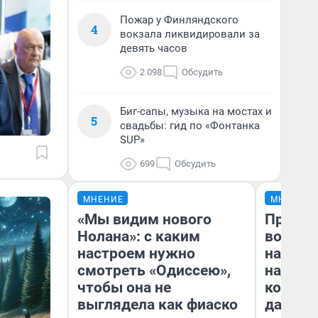
Пожар у Финляндского
4
вокзала ликвидировали за
девять часов
2 098
Обсудить
Биг-сапы, музыка на мостах и
5
свадьбы: гид по «Фонтанка
SUP»
699
Обсудить
МНЕНИЕ
МНЕНИЕ
«Мы видим нового
Продаш
Нолана»: с каким
возьмут
настроем нужно
нам го
смотреть «Одиссею»,
налого
чтобы она не
коснет
выглядела как фиаско
даже р