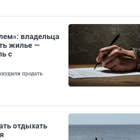
лем»: владельца
ть жилье —
ь с
вынудили продать
ать отдыхать
я