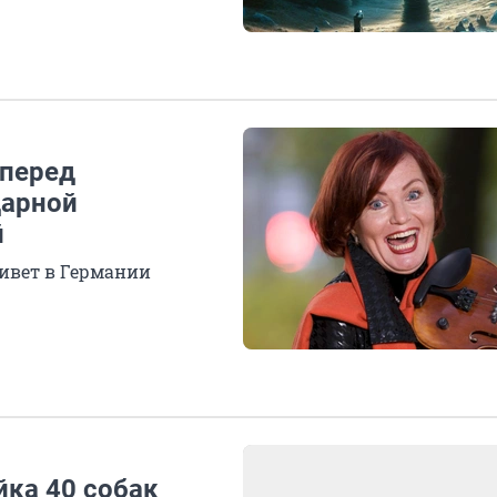
 перед
дарной
й
живет в Германии
йка 40 собак