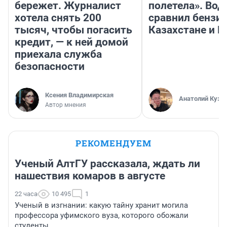
бережет. Журналист
полетела». Вод
хотела снять 200
сравнил бензин
тысяч, чтобы погасить
Казахстане и Р
кредит, — к ней домой
приехала служба
безопасности
Ксения Владимирская
Анатолий Кузн
Автор мнения
РЕКОМЕНДУЕМ
Ученый АлтГУ рассказала, ждать ли
нашествия комаров в августе
22 часа
10 495
1
Ученый в изгнании: какую тайну хранит могила
профессора уфимского вуза, которого обожали
студенты