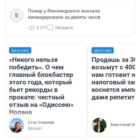
Пожар у Финляндского вокзала
5
ликвидировали за девять часов
2 217
Обсудить
МНЕНИЕ
МНЕНИЕ
«Никого нельзя
Продашь за 300
победить». О чем
возьмут с 4000
главный блокбастер
нам готовит н
этого года, который
налоговый зако
бьет рекорды в
коснется импор
прокате: честный
даже репетито
отзыв на «Одиссею»
Нолана
Стас Соколов
Анастасия Зав
Эксперт