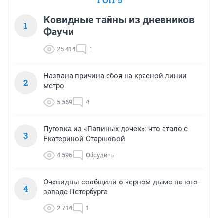
ТОП 5
Ковидные тайны из дневников
1
Фаучи
25 414
1
Названа причина сбоя на красной линии
2
метро
5 569
4
Пуговка из «Папиных дочек»: что стало с
3
Екатериной Старшовой
4 596
Обсудить
Очевидцы сообщили о черном дыме на юго-
4
западе Петербурга
2 714
1