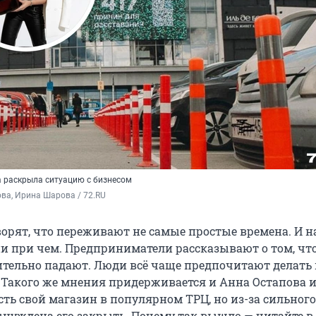
 раскрыла ситуацию с бизнесом
ва, Ирина Шарова / 72.RU
орят, что переживают не самые простые времена. И н
ни при чем. Предприниматели рассказывают о том, чт
тельно падают. Люди всё чаще предпочитают делать
. Такого же мнения придерживается и Анна Остапова 
сть свой магазин в популярном ТРЦ, но из-за сильног
нуждена его закрыть. Почему так вышло — читайте в 