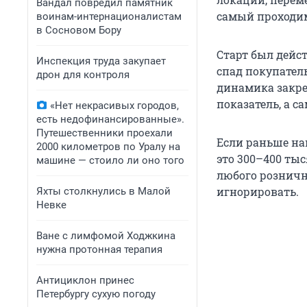
Вандал повредил памятник
самый проходи
воинам-интернационалистам
в Сосновом Бору
Старт был дейс
Инспекция труда закупает
спад покупатель
дрон для контроля
динамика закре
показатель, а с
«Нет некрасивых городов,
есть недофинансированные».
Путешественники проехали
Если раньше наш
2000 километров по Уралу на
это 300–400 тыс
машине — стоило ли оно того
любого розничн
игнорировать.
Яхты столкнулись в Малой
Невке
Ване с лимфомой Ходжкина
нужна протонная терапия
Антициклон принес
Петербургу сухую погоду