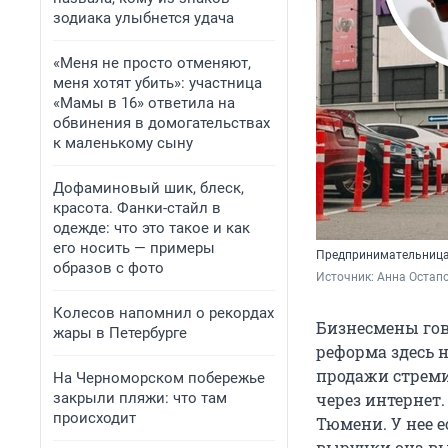
зодиака улыбнется удача
«Меня не просто отменяют,
меня хотят убить»: участница
«Мамы в 16» ответила на
обвинения в домогательствах
к маленькому сыну
Дофаминовый шик, блеск,
красота. Фанки-стайл в
одежде: что это такое и как
его носить — примеры
Предпринимательница
образов с фото
Источник: 
Анна Остапо
Колесов напомнил о рекордах
Бизнесмены гов
жары в Петербурге
реформа здесь 
продажи стреми
На Черноморском побережье
закрыли пляжи: что там
через интернет
происходит
Тюмени. У нее е
выручки она вы