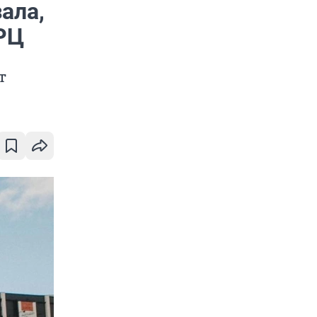
ала,
ТРЦ
т