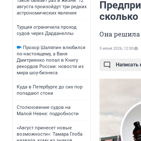
Такое бывает раз в жизни: 12
Предпри
августа произойдут три редких
астрономических явления
сколько
Турция ограничила проход
Она решила
судов через Дарданеллы
Прохор Шаляпин влюбился
5 июня 2026, 12:00
по-настоящему, а Ваня
Дмитриенко попал в Книгу
Написать
рекордов России: новости из
мира шоу-бизнеса
Куда в Петербурге до сих пор
попадают стоки
Столкновение судов на
Малой Невке: подробности
«Август принесет новые
возможности»: Тамара Глоба
назвала, кому из знаков