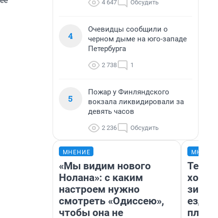
4 647
Обсудить
Очевидцы сообщили о
4
черном дыме на юго-западе
Петербурга
2 738
1
Пожар у Финляндского
5
вокзала ликвидировали за
девять часов
2 236
Обсудить
МНЕНИЕ
МНЕНИ
«Мы видим нового
Тепло
Нолана»: с каким
холод
настроем нужно
зимой
смотреть «Одиссею»,
ездит
чтобы она не
плюсы