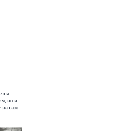
ется
м, но и
т на сам