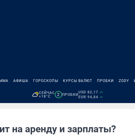
АММА
АФИША
ГОРОСКОПЫ
КУРСЫ ВАЛЮТ
ПРОБКИ
ZODY
USD 82,17
СЕЙЧАС
2
ПРОБКИ
+18°C
EUR 94,84
ит на аренду и зарплаты?