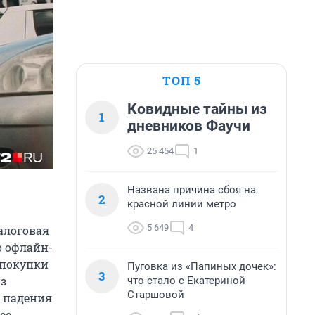
ТОП 5
Ковидные тайны из
1
дневников Фаучи
25 454
1
Названа причина сбоя на
2
красной линии метро
5 649
4
алоговая
о офлайн-
 покупки
Пуговка из «Папиных дочек»:
3
из
что стало с Екатериной
Старшовой
о падения
ее