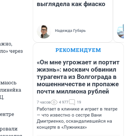
выглядела как фиаско
Надежда Губарь
ажно,
РЕКОМЕНДУЕМ
ло» через
«Он мне угрожает и портит
жизнь»: москвич обвинил
турагента из Волгограда в
нимаюсь
мошенничестве и пропаже
 линейка
почти миллиона рублей
Ц.
7 часов
4 977
19
Работает в клинике и играет в театре
центре
— что известно о сестре Вани
Дмитриенко, оскандалившейся на
концерте в «Лужниках»
ировали
 оказался