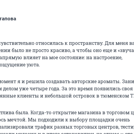
тапова
чувствительно относилась к пространству. Для меня в
ии было не просто красиво, а чтобы оно еще и «звуча
апрямую влияет на мое состояние: на настроение,
 ощущение уюта.
 момент я и решила создавать авторские ароматы. За
 делом уже четыре года. За это время появились своя
оянные клиенты и небольшой островок в тюменском Т
стлива была. Когда-то открытие магазина в торговом 
ось мечтой. Мы подходили к выбору площадки очень
нализировали трафик разных торговых центров, тест
ещали магазин и в итоге остановились на одном — это