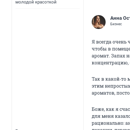
молодой красоткой
Анна Ос
Бизнес
Я всегда очень 
чтобы в помещен
аромат. Запах н
концентрацию,
Так в какой‑то
этим непростым
ароматов, пост
Боже, как я сча
для меня казал
рационально: а
локации, перем