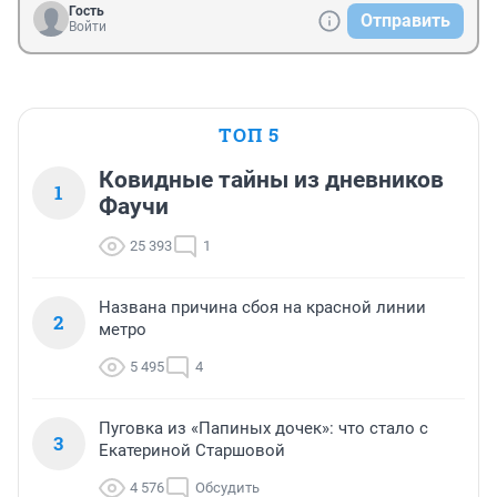
Гость
Отправить
Войти
ТОП 5
Ковидные тайны из дневников
1
Фаучи
25 393
1
Названа причина сбоя на красной линии
2
метро
5 495
4
Пуговка из «Папиных дочек»: что стало с
3
Екатериной Старшовой
4 576
Обсудить