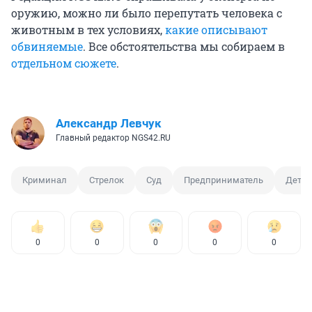
оружию, можно ли было перепутать человека с
животным в тех условиях,
какие описывают
обвиняемые
. Все обстоятельства мы собираем в
отдельном сюжете
.
Александр Левчук
Главный редактор NGS42.RU
Криминал
Стрелок
Суд
Предприниматель
Детск
0
0
0
0
0