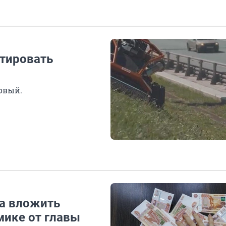
стировать
овый.
да вложить
мике от главы