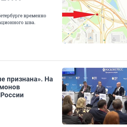
Петербурге временно
ационного шва.
не признана». На
имонов
 России