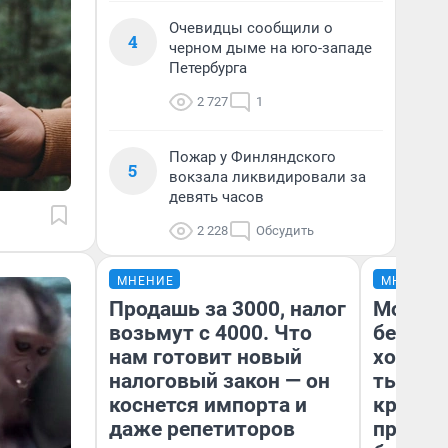
Очевидцы сообщили о
4
черном дыме на юго-западе
Петербурга
2 727
1
Пожар у Финляндского
5
вокзала ликвидировали за
девять часов
2 228
Обсудить
МНЕНИЕ
МНЕНИЕ
Продашь за 3000, налог
Мой ба
возьмут с 4000. Что
береже
нам готовит новый
хотела 
налоговый закон — он
тысяч,
коснется импорта и
кредит,
даже репетиторов
приеха