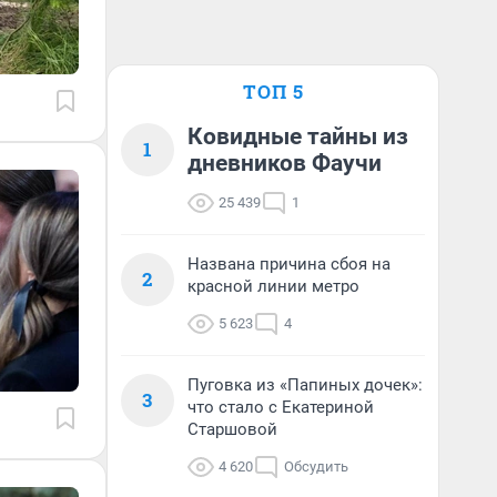
ТОП 5
Ковидные тайны из
1
дневников Фаучи
25 439
1
Названа причина сбоя на
2
красной линии метро
5 623
4
Пуговка из «Папиных дочек»:
3
что стало с Екатериной
Старшовой
4 620
Обсудить