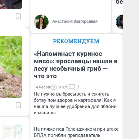
безопа
Кс
Анастасия Завгородняя
Ав
РЕКОМЕНДУЕМ
«Напоминает куриное
мясо»: ярославцы нашли в
лесу необычный гриб —
что это
14 часов
9 675
7
Не нужно выбрасывать и сжигать
ботву помидоров и картофеля! Как я
нашла лучшее удобрение для яблони
и малины
На пляже под Геленджиком при атаке
БПЛА погибли преподаватель