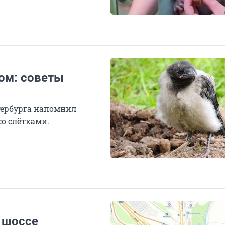
цом: советы
тербурга напомнил
о слётками.
 шоссе