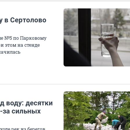
у в Сертолово
ме №5 по Парковому
и этом на стенде
начилась
д воду: десятки
-за сильных
де рек из берегов