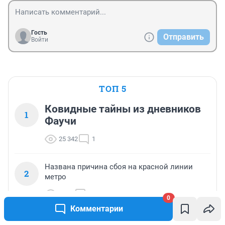
Гость
Отправить
Войти
ТОП 5
Ковидные тайны из дневников
1
Фаучи
25 342
1
Названа причина сбоя на красной линии
2
метро
5 374
4
0
Комментарии
Очевидцы сообщили о черном дыме на юго-