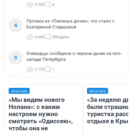
5 705
4
Пуговка из «Папиных дочек»: что стало с
4
Екатериной Старшовой
4 690
Обсудить
Очевидцы сообщили о черном дыме на юго-
5
западе Петербурга
2 775
1
МНЕНИЕ
МНЕНИЕ
«Мы видим нового
«За неделю две
Нолана»: с каким
были страшные
настроем нужно
туристка расск
смотреть «Одиссею»,
отдыхе в Крым
чтобы она не