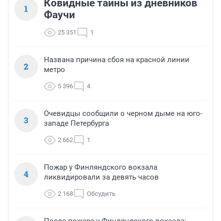
Ковидные тайны из дневников
1
Фаучи
25 351
1
Названа причина сбоя на красной линии
2
метро
5 396
4
Очевидцы сообщили о черном дыме на юго-
3
западе Петербурга
2 662
1
Пожар у Финляндского вокзала
4
ликвидировали за девять часов
2 168
Обсудить