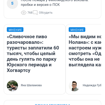
После пожара у Финляндского вокзала:
5
пробки и версия о ПСК
768
Обсудить
МНЕНИЕ
МНЕНИЕ
«Сливочное пиво
«Мы видим нов
разочаровало»:
Нолана»: с как
туристы заплатили 60
настроем нужн
тысяч, чтобы целый
смотреть «Оди
день гулять по парку
чтобы она не
Юрского периода и
выглядела как
Хогвартсу
Яна Шаламова
Надежда Губар