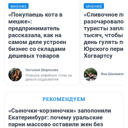
МНЕНИЕ
МНЕНИЕ
«Покупаешь кота в
«Сливочное пи
мешке»:
разочаровало»
предприниматель
туристы запла
рассказала, как на
тысяч, чтобы 
самом деле устроен
день гулять по
бизнес со складами
Юрского перио
дешевых товаров
Хогвартсу
Наталья Шорохова
Яна Шаламова
Открыла кофейную точку на
деньги соцразвития
РЕКОМЕНДУЕМ
«Сыночки-корзиночки» заполонили
Екатеринбург: почему уральские
парни массово оставили жен без