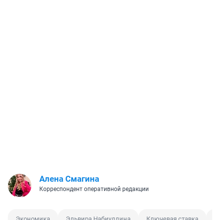
Алена Смагина
Корреспондент оперативной редакции
Экономика
Эльвира Набиуллина
Ключевая ставка
Ц