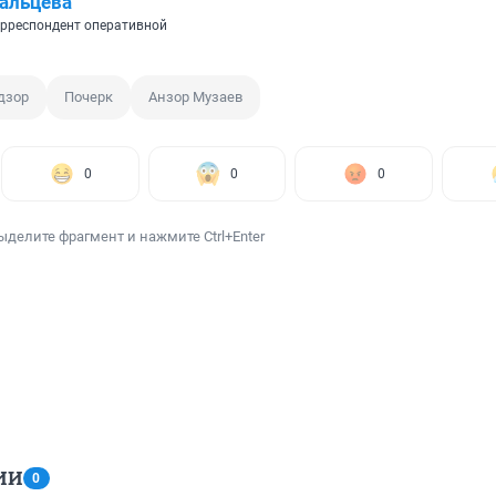
альцева
рреспондент оперативной
дзор
Почерк
Анзор Музаев
0
0
0
ыделите фрагмент и нажмите Ctrl+Enter
ИИ
0