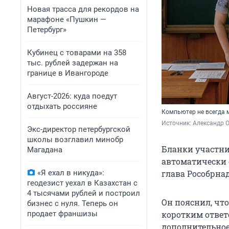
Новая трасса для рекордов на
марафоне «Пушкин —
Петербург»
Кубинец с товарами на 358
тыс. рублей задержан на
границе в Ивангороде
Август-2026: куда поедут
отдыхать россияне
Компьютер не всегда 
Источник: 
Александр 
Экс-директор петербургской
школы возглавил минобр
Бланки участни
Магадана
автоматически 
«Я ехал в никуда»:
глава Рособрна
геодезист уехал в Казахстан с
4 тысячами рублей и построил
Он пояснил, что
бизнес с нуля. Теперь он
продает франшизы
коротким ответ
дополнительное