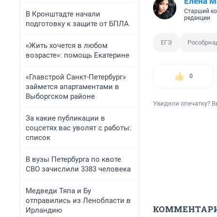
Елена М
Старший ко
В Кронштадте начали
редакции
подготовку к защите от БПЛА
ЕГЭ
Рособрна
«Жить хочется в любом
возрасте»: помощь Екатерине
«Главстрой Санкт-Петербург»
0
займется апартаментами в
Выборгском районе
Увидели опечатку? В
За какие публикации в
соцсетях вас уволят с работы:
список
В вузы Петербурга по квоте
СВО зачислили 3383 человека
Медведи Тяпа и Бу
отправились из Ленобласти в
КОММЕНТАР
Ирландию