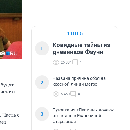
ТОП 5
Ковидные тайны из
1
дневников Фаучи
25 381
1
Названа причина сбоя на
2
красной линии метро
 будут
ъяснил
5 460
4
Пуговка из «Папиных дочек»:
3
 Часть с
что стало с Екатериной
ает
Старшовой