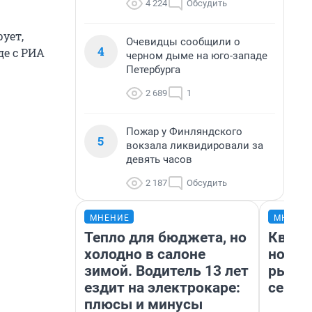
4 224
Обсудить
ует,
Очевидцы сообщили о
4
де с РИА
черном дыме на юго-западе
Петербурга
2 689
1
Пожар у Финляндского
5
вокзала ликвидировали за
девять часов
2 187
Обсудить
МНЕНИЕ
МНЕНИ
Тепло для бюджета, но
Кварт
холодно в салоне
но де
зимой. Водитель 13 лет
рынок
ездит на электрокаре:
сейча
плюсы и минусы