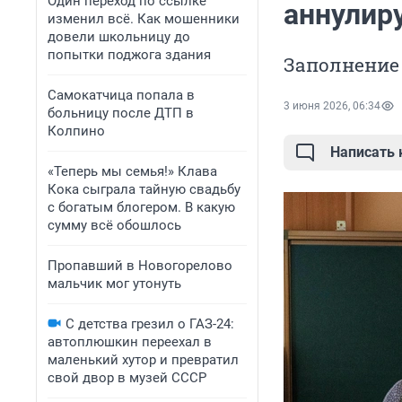
Один переход по ссылке
аннулир
изменил всё. Как мошенники
довели школьницу до
попытки поджога здания
Заполнение
Самокатчица попала в
3 июня 2026, 06:34
больницу после ДТП в
Колпино
Написать
«Теперь мы семья!» Клава
Кока сыграла тайную свадьбу
с богатым блогером. В какую
сумму всё обошлось
Пропавший в Новогорелово
мальчик мог утонуть
С детства грезил о ГАЗ-24:
автоплюшкин переехал в
маленький хутор и превратил
свой двор в музей СССР