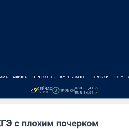
АММА
АФИША
ГОРОСКОПЫ
КУРСЫ ВАЛЮТ
ПРОБКИ
ZODY
USD 81,41
СЕЙЧАС
3
ПРОБКИ
+23°C
EUR 94,06
ЕГЭ с плохим почерком