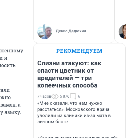
Денис Дедюхин
РЕКОМЕНДУЕМ
ложенному
и и
Слизни атакуют: как
носить
спасти цветник от
вредителей — три
копеечных способа
сали
7 часов
5 876
6
ожно
«Мне сказали, что нам нужно
замен, а
расстаться». Московского врача
у языку.
уволили из клиники из-за мата в
личном блоге