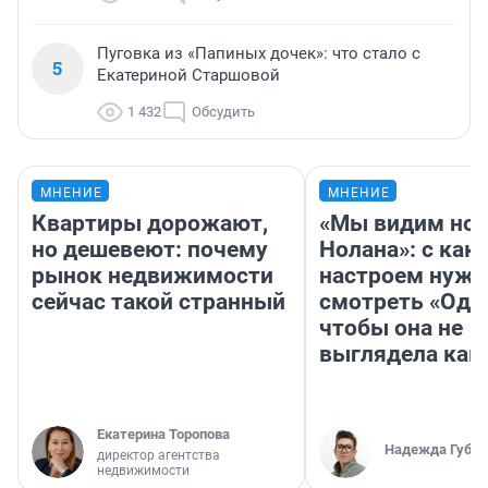
Пуговка из «Папиных дочек»: что стало с
5
Екатериной Старшовой
1 432
Обсудить
МНЕНИЕ
МНЕНИЕ
Квартиры дорожают,
«Мы видим нов
но дешевеют: почему
Нолана»: с как
рынок недвижимости
настроем нужн
сейчас такой странный
смотреть «Оди
чтобы она не
выглядела как
Екатерина Торопова
Надежда Губар
директор агентства
недвижимости