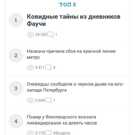
ТОП 5
Ковидные тайны из дневников
1
Фаучи
25 355
1
Названа причина сбоя на красной линии
2
метро
5 411
4
Очевидцы сообщили о черном дыме на юго-
3
западе Петербурга
2 668
1
Пожар у Финляндского вокзала
4
ликвидировали за девять часов
2 170
Обсудить