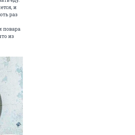
ется, и
оть раз
и повара
что из