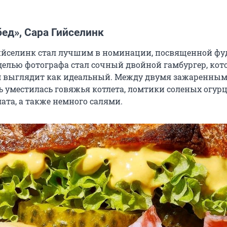
ед», Сара Гийселинк
йселинк стал лучшим в номинации, посвященной фу
делью фотографа стал сочный двойной гамбургер, кот
м выглядит как идеальный. Между двумя зажаренны
ь уместилась говяжья котлета, ломтики соленых огурц
ата, а также немного салями.