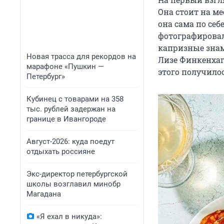
Она стоит на ме
она сама по себ
фотографировал 
капризные знам
Новая трасса для рекордов на
Лизе Финкенхаг
марафоне «Пушкин —
этого получилос
Петербург»
Кубинец с товарами на 358
тыс. рублей задержан на
границе в Ивангороде
Август-2026: куда поедут
отдыхать россияне
Экс-директор петербургской
школы возглавил минобр
Магадана
«Я ехал в никуда»: