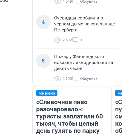
4 549
Обсудить
Очевидцы сообщили о
4
черном дыме на юго-западе
Петербурга
2 692
1
Пожар у Финляндского
5
вокзала ликвидировали за
девять часов
2 190
Обсудить
МНЕНИЕ
МНЕНИ
«Сливочное пиво
«Спут
разочаровало»:
пургу»
туристы заплатили 60
смерт
тысяч, чтобы целый
котор
день гулять по парку
обнар