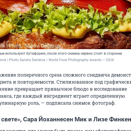
ые используют бутафорию, после этого снимка нервно стоят в сторонке
linck | Photo Sandra Declerca / World Food Photography Awards — 2026
ажение поперечного среза сложного сэндвича демонс
 цвета и повторяемости. Стилизованное под графическ
жение превращает привычное блюдо в исследование
ланса, где каждый ингредиент играет определенную
улинарную роль, — подписала снимок фотограф.
 свете», Сара Йоханнесен Мик и Лизе Финке
яд кажется, что может быть проще, чем сфотографиров