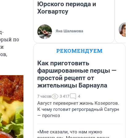
Юрского периода и
Хогвартсу
Яна Шаламова
д-
орый по
ми
РЕКОМЕНДУЕМ
ов,
Как приготовить
фаршированные перцы —
простой рецепт от
жительницы Барнаула
7 часов
3 417
4
Август перевернет жизнь Козерогов.
К чему готовит ретроградный Сатурн
— прогноз
«Мне сказали, что нам нужно