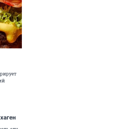
трирует
ий
нхаген
ать еду.