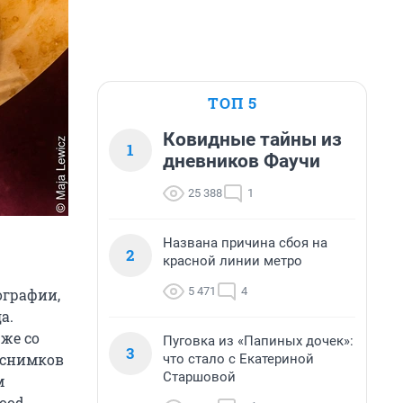
ТОП 5
Ковидные тайны из
1
дневников Фаучи
25 388
1
Названа причина сбоя на
2
красной линии метро
5 471
4
ографии,
а.
 же со
Пуговка из «Папиных дочек»:
3
 снимков
что стало с Екатериной
Старшовой
м
ood