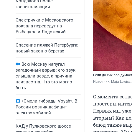
Кондакова после
госпитализации
Электрички с Московского
вокзала переведут на
Рыбацкое и Ладожский
Спасение пляжей Петербурга:
новый закон о берегах
Всю Москву напугал
загадочный взрыв: его звук
Если до сих пор думает
слышали везде, а причина
неизвестна. Что это могло
Источник: 
Maja Lewicz
быть
С момента сотв
«Смели гибриды Voyah». В
просторы интер
России возник дефицит
Первых мы уж
электромобилей
вторым? Как по
блюд также выр
КАД у Пулковского шоссе
проверить. Мы 