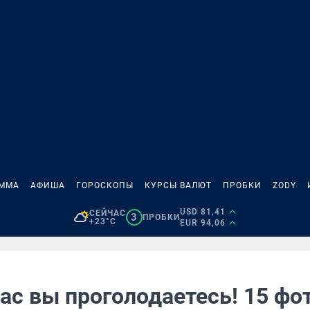
АММА
АФИША
ГОРОСКОПЫ
КУРСЫ ВАЛЮТ
ПРОБКИ
ZODY
USD 81,41
СЕЙЧАС
3
ПРОБКИ
+23°C
EUR 94,06
ас вы проголодаетесь! 15 фот