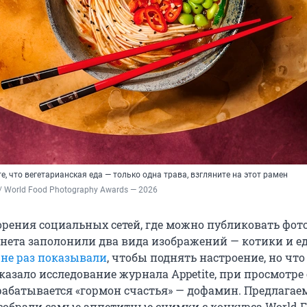
е, что вегетарианская еда — только одна трава, взгляните на этот рамен
 / World Food Photography Awards — 2026
орения социальных сетей, где можно публиковать фот
нета заполонили два вида изображений — котики и ед
е
не раз показывали
, чтобы поднять настроение, но что
казало исследование журнала Appetite, при просмотре
абатывается «гормон счастья» — дофамин. Предлагае
собрали самые аппетитные снимки с конкурса World F