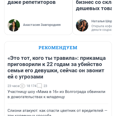
даже репетиторов
бизнес со скл
дешевых това
Наталья Шорох
Анастасия Завгородняя
Открыла кофейн
деньги соцразв
РЕКОМЕНДУЕМ
«Это тот, кого ты травила»: прикамца
приговорили к 22 годам за убийство
семьи его девушки, сейчас он звонит
ей с угрозами
23 часа
18 174
23
Участницу шоу «Мама в 16» из Волгограда обвинили
в домогательствах к младенцу
Слизни атакуют: как спасти цветник от вредителей —
три копеечных способа