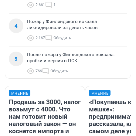
2 661
1
Пожар у Финляндского вокзала
4
ликвидировали за девять часов
2 167
Обсудить
После пожара у Финляндского вокзала:
5
пробки и версия о ПСК
766
Обсудить
МНЕНИЕ
МНЕНИЕ
Продашь за 3000, налог
«Покупаешь ко
возьмут с 4000. Что
мешке»:
нам готовит новый
предпринимат
налоговый закон — он
рассказала, как
коснется импорта и
самом деле ус