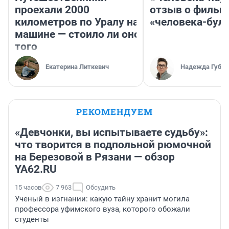
проехали 2000
отзыв о фильм
километров по Уралу на
«человека-бул
машине — стоило ли оно
того
Екатерина Литкевич
Надежда Губар
РЕКОМЕНДУЕМ
«Девчонки, вы испытываете судьбу»:
что творится в подпольной рюмочной
на Березовой в Рязани — обзор
YA62.RU
15 часов
7 963
Обсудить
Ученый в изгнании: какую тайну хранит могила
профессора уфимского вуза, которого обожали
студенты