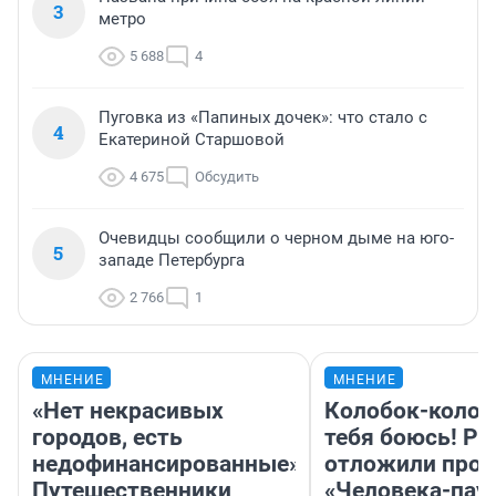
3
метро
5 688
4
Пуговка из «Папиных дочек»: что стало с
4
Екатериной Старшовой
4 675
Обсудить
Очевидцы сообщили о черном дыме на юго-
5
западе Петербурга
2 766
1
МНЕНИЕ
МНЕНИЕ
«Нет некрасивых
Колобок-колобо
городов, есть
тебя боюсь! Ра
недофинансированные».
отложили прок
Путешественники
«Человека-пау