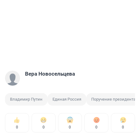
Вера Новосельцева
Владимир Путин
Единая Россия
Поручение президента
0
0
0
0
0