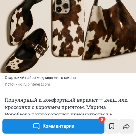
Стартовый набор модницы этого сезона
Источник: 
ru.pinterest.com
Популярный и комфортный вариант — кеды или
кроссовки с коровьим принтом. Марина
Воробьева также советует присмотреться к
0
лоферам, балеткам или клогам, мюли тоже будут
Комментарии
смотреться удачно. Любая обувь в зверином