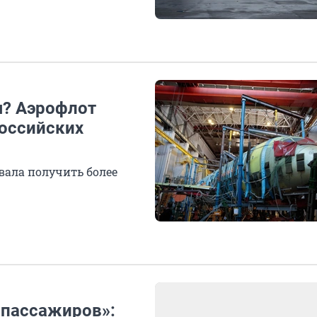
? Аэрофлот
российских
1
ала получить более
 пассажиров»: