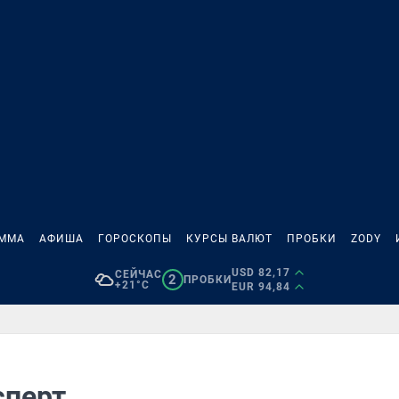
АММА
АФИША
ГОРОСКОПЫ
КУРСЫ ВАЛЮТ
ПРОБКИ
ZODY
USD 82,17
СЕЙЧАС
2
ПРОБКИ
+21°C
EUR 94,84
сперт