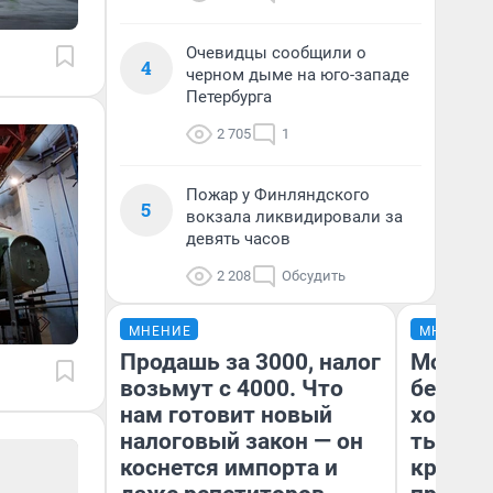
Очевидцы сообщили о
4
черном дыме на юго-западе
Петербурга
2 705
1
Пожар у Финляндского
5
вокзала ликвидировали за
девять часов
2 208
Обсудить
МНЕНИЕ
МНЕНИЕ
Продашь за 3000, налог
Мой ба
возьмут с 4000. Что
береже
нам готовит новый
хотела 
налоговый закон — он
тысяч,
коснется импорта и
кредит,