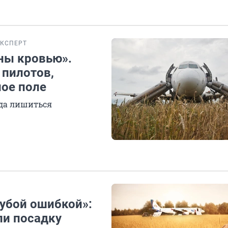
КСПЕРТ
аны кровью».
 пилотов,
ое поле
гда лишиться
рубой ошибкой»:
ли посадку