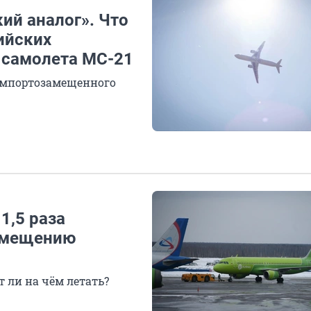
ий аналог». Что
ийских
 самолета МС-21
 импортозамещенного
1,5 раза
амещению
т ли на чём летать?