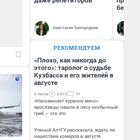
даже репетиторов
приеха
безопа
Кс
Анастасия Завгородняя
Ав
РЕКОМЕНДУЕМ
«Плохо, как никогда до
этого»: таролог о судьбе
Кузбасса и его жителей в
августе
6 часов
4 813
10
«Напоминает куриное мясо»:
ярославцы нашли в лесу необычный
гриб — что это
Ученый АлтГУ рассказала, ждать ли
нашествия комаров в августе