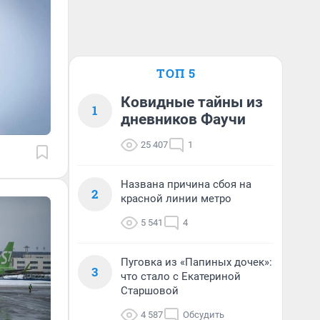
ТОП 5
Ковидные тайны из
1
дневников Фаучи
25 407
1
Названа причина сбоя на
2
красной линии метро
5 541
4
Пуговка из «Папиных дочек»:
3
что стало с Екатериной
Старшовой
4 587
Обсудить