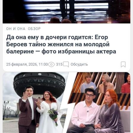
ОН И ОНА
ОБЗОР
Да она ему в дочери годится: Егор
Бероев тайно женился на молодой
балерине — фото избранницы актера
25 февраля, 2026, 11:00
315
Обсудить