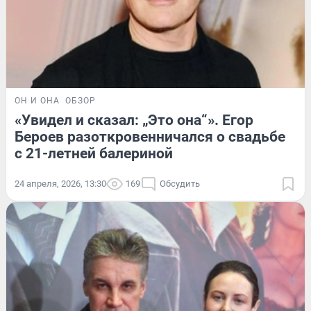
ОН И ОНА
ОБЗОР
«Увидел и сказал: „Это она“». Егор
Бероев разоткровенничался о свадьбе
с 21-летней балериной
24 апреля, 2026, 13:30
169
Обсудить